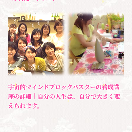
2026.06.09
6月の超・宇宙教室のご案内｜自分軸・
宇宙軸・◯◯軸とは？
養成講座
2026.06.09
創造超える未来｜宇宙セラピスト養成講
座（5次元パラレル）
宇宙的マインドブロックバスターの養成講
養成講座
座の詳細｜自分の人生は、自分で大きく変
2026.06.07
えられます。
宇宙的マインドブロックバスターの養成
講座の詳細｜自分の人生は、自分で大き
く変えられます。