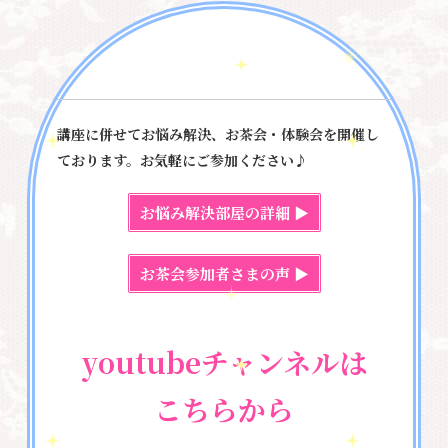
養成講座
2026.06.06
アセンション（5次元上昇）愛と光のラ
イトワーカーの講座
講座に併せてお悩み解決、お茶会・体験会を開催し
ております。お気軽にご参加ください♪
悩み・体験談
お悩み解決部屋の詳細 ▶
2026.06.01
【体験談】宇宙セラピスト養成講座（創
お茶会参加者さまの声 ▶
造を超える未来・5次元パラレル）を受
けて
youtubeチャンネルは
お知らせ
セミナー情報
こちらから
2026.05.29