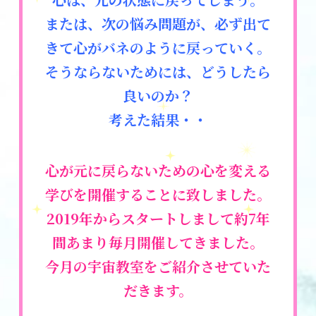
または、次の悩み問題が、必ず出て
勉強会・セミナー
きて心がバネのように戻っていく。
2026.03.04
2026年3月超・宇宙教室開催のお知らせ
そうならないためには、どうしたら
｜湘南心の森セラピールーム
良いのか？
考えた結果・・
心が元に戻らないための
心を変える
学びを開催することに致しました。
2019年からスタートしまして約7年
間あまり毎月開催してきました。
今月の宇宙教室をご紹介させていた
だきます。