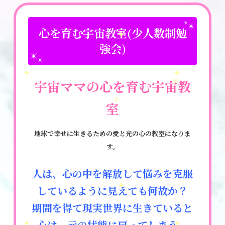
メッセージ
2026.04.27
心を育む宇宙教室(少人数制勉
ハイヤーセルフ*マザーとして生きると
強会)
は？
勉強会・セミナー
宇宙ママの心を育む宇宙教
2026.04.06
室
4月の超*宇宙教室*特別クラスのご案
内・（ハイヤーセルフマザーのための）
地球で幸せに生きるための愛と光の心の教室になりま
す。
お知らせ
人は、心の中を解放して悩みを克服
2026.03.29
しているように見えても何故か？
心の専門家として30年以上の経験を携え
期間を得て現実世界に生きていると
て本格的に問題を解決したい方へ
心は、元の状態に戻ってしまう。