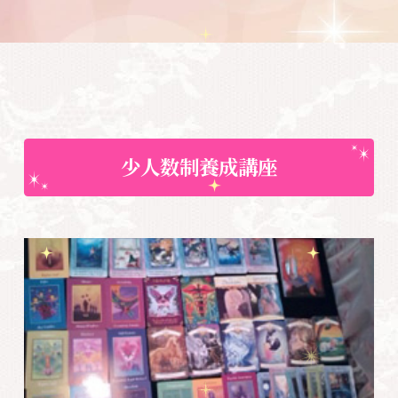
い自分に出会うセラピー
お知らせ
勉強会・セミナー
2026.07.06
7月超☆宇宙教室：悩み解決！新しい自
分に出会う心が軽くなるレッスン
少人数制養成講座
悩み・体験談
2026.06.30
主人が亡くなりその時のまま時が止まり
今、心が限界に涙を流すのさえ止めて生
きてきた
悩み・体験談