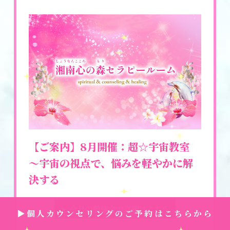
【ご案内】8月開催：超☆宇宙教室
〜宇宙の視点で、悩みを軽やかに解
決する
► 今月の勉強会の詳細はこちら
▶個人カウンセリングのご予約はこちらから