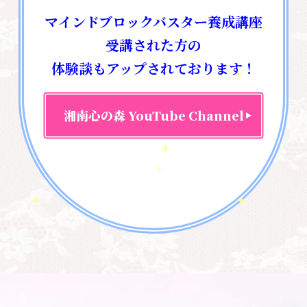
セミナー情報！7月4日（土）エンジェ
マインドブロックバスター養成講座
ル・オラクルカード・サイキックリーデ
ィング特別講座
受講された方の
体験談もアップされております！
養成講座
2026.05.28
湘南心の森 YouTube Channel
創造超える未来｜宇宙セラピスト養成講
座（5次元パラレル）
勉強会・セミナー
2026.05.12
5月超☆宇宙教室特別コース|身魂の周波
数をあげるセルフワーク