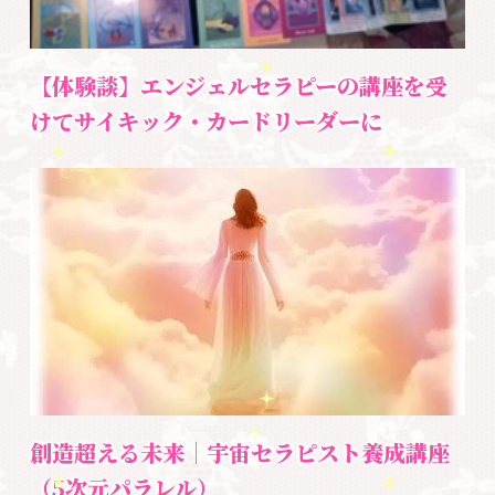
2026.06.25
体験談【トラウマ根こそぎごっそりセラ
ピー】執着を手放す
【体験談】エンジェルセラピーの講座を受
けてサイキック・カードリーダーに
メッセージ
2026.06.24
今、この瞬間を大切に生きる方法とは！
悩み・体験談
養成講座
2026.06.12
【体験談】エンジェルセラピーの講座を
受けてサイキック・カードリーダーに
創造超える未来｜宇宙セラピスト養成講座
お知らせ
勉強会・セミナー
（5次元パラレル）