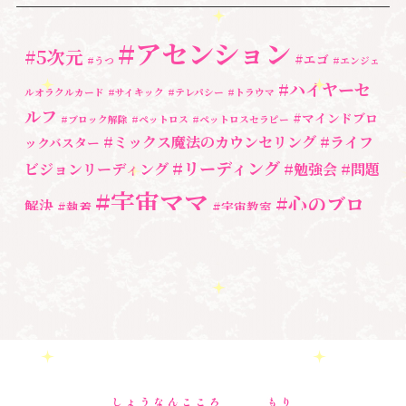
ペットロス
(4)
#アセンション
#5次元
#エゴ
個人セッション
(65)
#うつ
#エンジェ
#ハイヤーセ
ルオラクルカード
#サイキック
#テレパシー
#トラウマ
養成講座
(72)
ルフ
#マインドブロ
#ブロック解除
#ペットロス
#ペットロスセラピー
勉強会・セミナー
(54)
#ミックス魔法のカウンセリング
#ライフ
ックバスター
#リーディング
ビジョンリーディング
#勉強会
#問題
セミナー情報
(17)
#宇宙ママ
#心のブロ
解決
#執着
#宇宙教室
ック解除
#湘南心の森セラピールーム
#心の専門家
#自分と向き合う
#親子のトラウマ
#超宇宙教室
#自分を責める
#
魂
奇跡
新着情報
人間関係
心のよりどころ
３次元
＃お母さん
＃アセンション
＃イヤーリーディング
＃エンジェルオラ
＃マインドブ
＃ハイヤーセルフ
クルカード
＃マインドブロック
ロックバスター