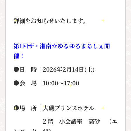
詳細をお知らせいたします。
第
1
回ザ・湘南
☆
ゆるゆるまるしぇ開
催！
●
日 時
│2026
年
2
月
14
日
(
土
)
●
会 場
│10:00
〜
17:00
●
場 所
│
大磯プリンスホテル
２階 小会議室 高砂 （エ