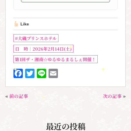
Like
#大磯プリンスホテル
日 時│2026年2月14日(土)
第1回ザ・湘南☆ゆるゆるまるしぇ開催！
F
T
Li
E
a
w
n
m
c
it
e
ai
«
前の記事
次の記事
»
e
te
l
b
r
o
最近の投稿
o