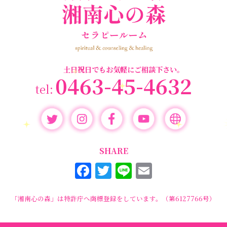
バスター養成講座
＃宇宙マ
＃マタニティーセラピー
マももこ
＃心のブロック
＃目覚める
土日祝日でもお気軽にご相談下さい。
0463-45-4632
SHARE
F
T
Li
E
a
w
n
m
c
it
e
ai
「湘南心の森」は特許庁へ商標登録をしています。（第6127766号）
e
te
l