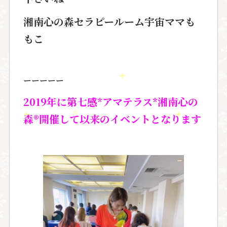
湘南心の森セラピールーム宇宙ママも
もこ
ーーーーー
2019年に第七感*アマテラス*湘南心の
森®️開催して以来のイベントとなります