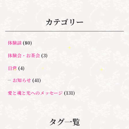
カテゴリー
体験談
(80)
体験会・お茶会
(3)
日常
(4)
お知らせ
(41)
愛と魂と光へのメッセージ
(131)
悩み・体験談
(132)
亡くなった方に出会うセッション(ミディアムシッ
タグ一覧
プ)
(3)