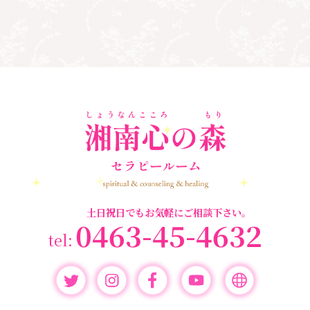
#湘南心の森セラピールーム
#新しい地球
#統
#自分と向き合う
#親子のトラウマ
#超宇宙教
合のワーク
#自分軸
魂
＃
奇跡
新着情報
室
人間関係
心のよりどころ
＃お母さん
アセンション
＃イヤーリーディング
＃エンジェルオラク
＃マインドブロ
＃ハイヤーセルフ
ルカード
＃マインドブロックバ
ックバスター
スター養成講座
＃マタニティーセラピー
＃ライトワーカー
＃宇宙ママももこ
＃心のブロック
＃超宇宙教室
土日祝日でもお気軽にご相談下さい。
0463-45-4632