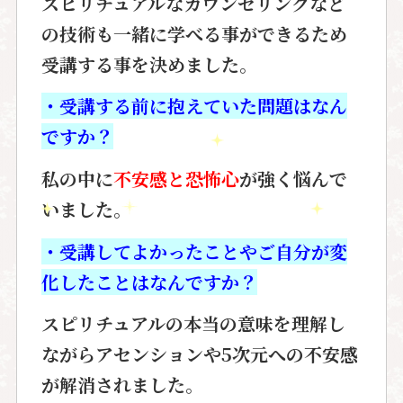
スピリチュアルな
カウンセリングなど
の技術も
一緒に学べる事ができるため
受講する事を
決めました。
・受講する前に抱えていた問題はなん
ですか？
私の中に
不安感と恐怖心
が強く
悩んで
いました。
・受講してよかったことやご自分が変
化したことはなんですか？
スピリチュアルの本当の意味を理解し
ながら
アセンションや5次元への不安感
が
解消されました。