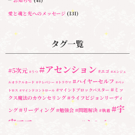
お知らせ
(41)
愛と魂と光へのメッセージ
(131)
悩み・体験談
(132)
亡くなった方に出会うセッション(ミディアムシッ
タグ一覧
プ)
(3)
ペットロス
(4)
#アセンション
#5次元
#エゴ
個人セッション
(65)
#うつ
#エンジェ
#ハイヤーセルフ
ルオラクルカード
#テレパシー
#トラウマ
#ペッ
養成講座
(72)
#ミッ
#マインドブロックバスター
トロス
#マインドコントロール
勉強会・セミナー
(55)
クス魔法のカウンセリング
#ライフビジョンリーディ
#宇
#リーディング
ング
#勉強会
#問題解決
セミナー情報
(17)
#執着
宙ママ
#心のブロッ
#宇宙教室
#心のブロック
ク解除