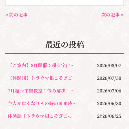
a
w
n
m
c
it
e
ai
«
前の記事
次の記事
»
e
te
l
b
r
o
最近の投稿
o
k
【ご案内】8月開催：超☆宇宙教室 〜宇宙の視点で、悩みを軽やかに解決する
2026/08/07
【体験談】トラウマ根こそぎごっそり除去＆オラクルカードリーディングセッション
2026/07/30
7月超☆宇宙教室：悩み解決！新しい自分に出会う心が軽くなるレッスン
2026/07/06
主人が亡くなりその時のまま時が止まり今、心が限界に涙を流すのさえ止めて生きてきた
2026/06/30
体験談【トラウマ根こそぎごっそりセラピー】執着を手放す
2026/06/25