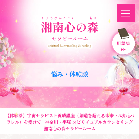
悩み・体験談
【体験談】宇宙セラピスト養成講座（創造を超える未来・5次元パ
ラレル）を受けて | 神奈川・平塚 スピリチュアルカウンセリング
湘南心の森セラピールーム