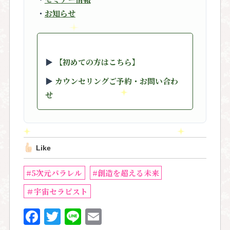
・
お知らせ
▶︎
【初めての方はこちら】
▶︎
カウンセリングご予約・お問い合わ
せ
Like
#5次元パラレル
#創造を超える未来
＃宇宙セラピスト
F
T
Li
E