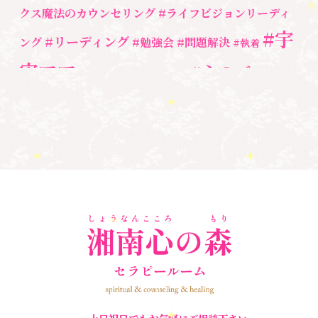
勉強会・セミナー
(55)
クス魔法のカウンセリング
#ライフビジョンリーディ
#宇
#リーディング
ング
#勉強会
#問題解決
セミナー情報
(17)
#執着
宙ママ
#心のブロッ
#宇宙教室
#心のブロック
ク解除
#湘南心の森セラピールーム
#新しい地球
#統
#自分と向き合う
#親子のトラウマ
#超宇宙教
合のワーク
#自分軸
魂
＃
奇跡
新着情報
室
人間関係
心のよりどころ
＃お母さん
アセンション
＃イヤーリーディング
＃エンジェルオラク
＃マインドブロ
＃ハイヤーセルフ
ルカード
＃マインドブロックバ
ックバスター
スター養成講座
＃マタニティーセラピー
＃ライトワーカー
＃宇宙ママももこ
＃心のブロック
＃超宇宙教室