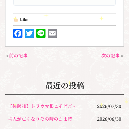
Like
F
T
Li
E
a
w
n
m
c
it
e
ai
«
前の記事
次の記事
»
e
te
l
b
r
o
最近の投稿
o
k
【体験談】トラウマ根こそぎごっそり除去＆オラクルカードリーディングセッション
2026/07/30
主人が亡くなりその時のまま時が止まり今、心が限界に涙を流すのさえ止めて生きてきた
2026/06/30