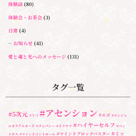
体験談
(80)
体験会・お茶会
(3)
日常
(4)
お知らせ
(41)
愛と魂と光へのメッセージ
(131)
悩み・体験談
(132)
亡くなった方に出会うセッション(ミディアムシッ
タグ一覧
プ)
(3)
ペットロス
(4)
#アセンション
#5次元
#エゴ
個人セッション
(65)
#うつ
#エンジェ
#ハイヤーセルフ
ルオラクルカード
#テレパシー
#トラウマ
#ペッ
養成講座
(72)
#ミッ
#マインドブロックバスター
トロス
#マインドコントロール