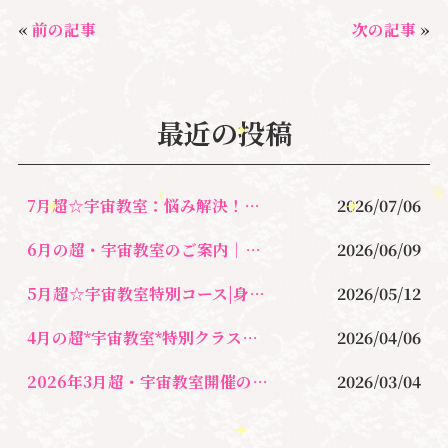
c
it
e
ai
«
前の記事
次の記事
»
e
te
l
b
r
o
最近の投稿
o
k
7月超☆宇宙教室：悩み解決！新しい自分に出会う心が軽くなるレッスン
2026/07/06
6月の超・宇宙教室のご案内｜自分軸・宇宙軸・◯◯軸とは？
2026/06/09
5月超☆宇宙教室特別コース|身魂の周波数をあげるセルフワーク
2026/05/12
4月の超*宇宙教室*特別クラスのご案内・（ハイヤーセルフマザーのための）
2026/04/06
2026年3月超・宇宙教室開催のお知らせ｜湘南心の森セラピールーム
2026/03/04