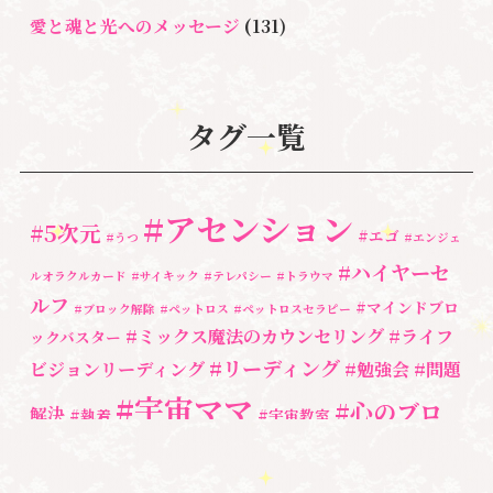
愛と魂と光へのメッセージ
(131)
悩み・体験談
(132)
亡くなった方に出会うセッション(ミディアムシッ
タグ一覧
プ)
(3)
ペットロス
(4)
#アセンション
#5次元
#エゴ
個人セッション
(65)
#うつ
#エンジェ
#ハイヤーセ
ルオラクルカード
#サイキック
#テレパシー
#トラウマ
養成講座
(72)
ルフ
#マインドブロ
#ブロック解除
#ペットロス
#ペットロスセラピー
勉強会・セミナー
(54)
#ミックス魔法のカウンセリング
#ライフ
ックバスター
#リーディング
ビジョンリーディング
#勉強会
#問題
セミナー情報
(17)
#宇宙ママ
#心のブロ
解決
#執着
#宇宙教室
ック解除
#湘南心の森セラピールーム
#心の専門家
#自分と向き合う
#親子のトラウマ
#超宇宙教室
#自分を責める
#