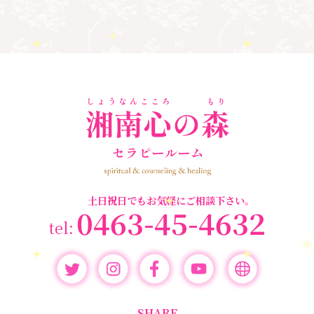
魂
奇跡
新着情報
人間関係
心のよりどころ
３次元
＃お母さん
＃アセンション
＃イヤーリーディング
＃エンジェルオラ
＃マインドブ
＃ハイヤーセルフ
クルカード
＃マインドブロック
ロックバスター
バスター養成講座
＃宇宙マ
＃マタニティーセラピー
マももこ
＃心のブロック
＃目覚める
土日祝日でもお気軽にご相談下さい。
0463-45-4632
SHARE