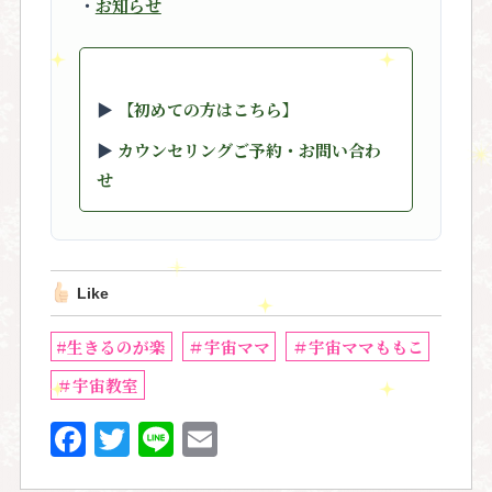
・
お知らせ
▶︎
【初めての方はこちら】
▶︎
カウンセリングご予約・お問い合わ
せ
Like
#生きるのが楽
＃宇宙ママ
＃宇宙ママももこ
＃宇宙教室
F
T
Li
E
a
w
n
m