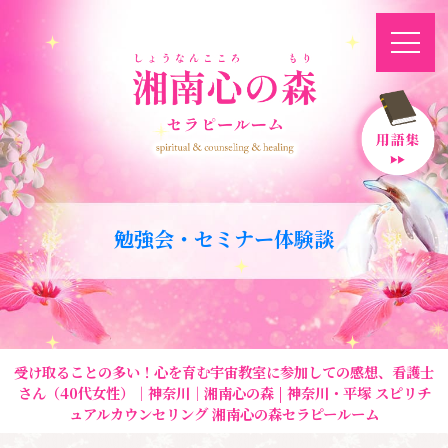
勉強会・セミナー体験談
受け取ることの多い！心を育む宇宙教室に参加しての感想、看護士
さん（40代女性）｜神奈川｜湘南心の森 | 神奈川・平塚 スピリチ
ュアルカウンセリング 湘南心の森セラピールーム