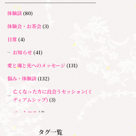
体験談
(80)
体験会・お茶会
(3)
日常
(4)
お知らせ
(41)
愛と魂と光へのメッセージ
(131)
悩み・体験談
(132)
亡くなった方に出会うセッション(ミ
ディアムシップ)
(3)
ペットロス
(4)
個人セッション
(65)
タグ一覧