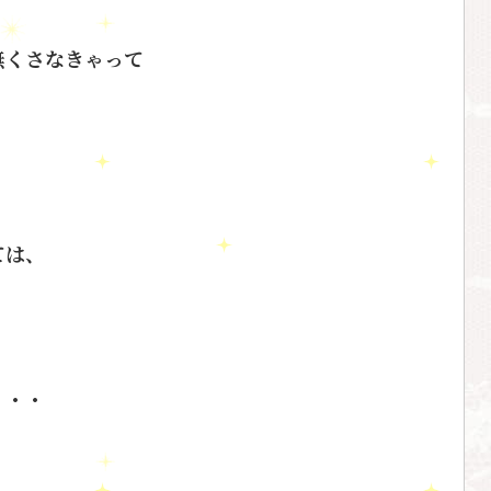
無くさなきゃって
ては、
・・・