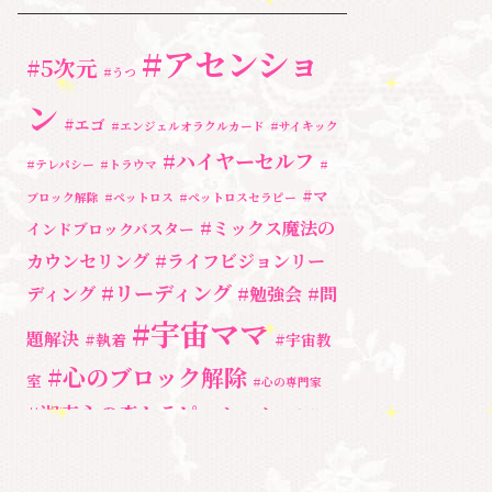
養成講座
(72)
#アセンショ
勉強会・セミナー
(54)
#5次元
#うつ
セミナー情報
(17)
ン
#エゴ
#エンジェルオラクルカード
#サイキック
#ハイヤーセルフ
#テレパシー
#トラウマ
#
#マ
ブロック解除
#ペットロス
#ペットロスセラピー
#ミックス魔法の
インドブロックバスター
カウンセリング
#ライフビジョンリー
#リーディング
ディング
#勉強会
#問
#宇宙ママ
題解決
#執着
#宇宙教
#心のブロック解除
室
#心の専門家
#湘南心の森セラピールーム
#自分と
向き合う
#親子のトラウマ
#超
#自分を責める
奇跡
宇宙教室
人間関係
心のよりど
#３次元