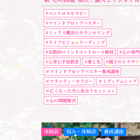
#ペットロスセラピー
#マインドブロックバスター
#ミックス魔法のカウンセリング
#ライフビジョンリーディング
#宗教的マインドコントロール解放
#心の専門
#心育む宇宙教室
#愛と光
#親子のトラウマ
＃マインドブロックバスター養成講座
＃マタニティーセラピー
＃ミディアムシップ
＃亡くなった方に出会うセッション
＃心の問題解決
体験談
悩み・体験談
養成講座