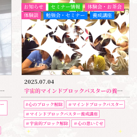
お知らせ
セミナー情報
体験会・お茶会
体験談
勉強会・セミナー
養成講座
2025.07.04
宇宙的マインドブロックバスターの養成講座の詳細｜自分の人生は、自分で大きく変えられます。
ター
#心のブロック解除
＃マインドブロックバスター
＃マインドブロックバスター養成講座
＃宇宙的ブロック解除
＃心の思いぐせ