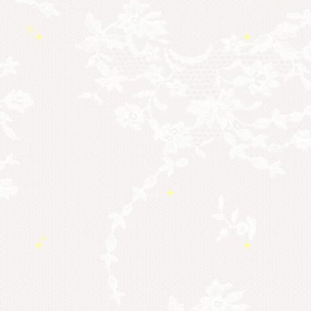
ョン
＃イヤーリーディング
＃エンジェルオ
＃ハイヤーセルフ
ラクルカード
＃マインドブロックバスタ
＃マインドブロックバ
ー
スター養成講座
＃マタニティーセラ
＃宇宙ママももこ
＃心のブロック
ピー
＃目覚
める