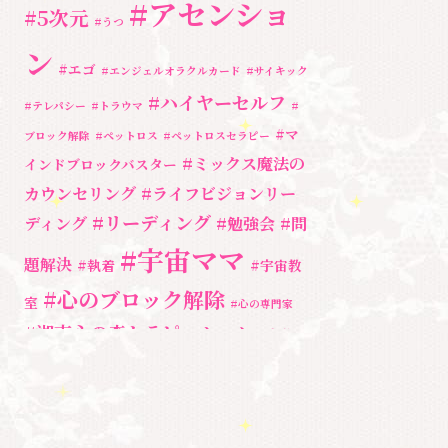
#アセンショ
勉強会・セミナー
(54)
#5次元
#うつ
セミナー情報
(17)
ン
#エゴ
#エンジェルオラクルカード
#サイキック
#ハイヤーセルフ
#テレパシー
#トラウマ
#
#マ
ブロック解除
#ペットロス
#ペットロスセラピー
#ミックス魔法の
インドブロックバスター
カウンセリング
#ライフビジョンリー
#リーディング
ディング
#勉強会
#問
#宇宙ママ
題解決
#執着
#宇宙教
#心のブロック解除
室
#心の専門家
#湘南心の森セラピールーム
#自分と
向き合う
#親子のトラウマ
#超
#自分を責める
奇跡
宇宙教室
人間関係
心のよりど
#３次元
魂
＃アセンシ
新着情報
ころ
＃お母さん