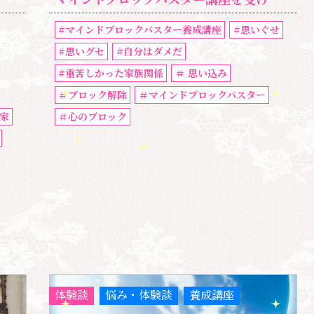
#マインドブロックバスター養成講座
#思いぐせ
#思いグセ
#自分はダメだ
#重苦しかった家族関係
＃ 思い込み
＃ブロック解除
＃マインドブロックバスター
家
＃心のブロック
体験談
悩み・体験談
養成講座