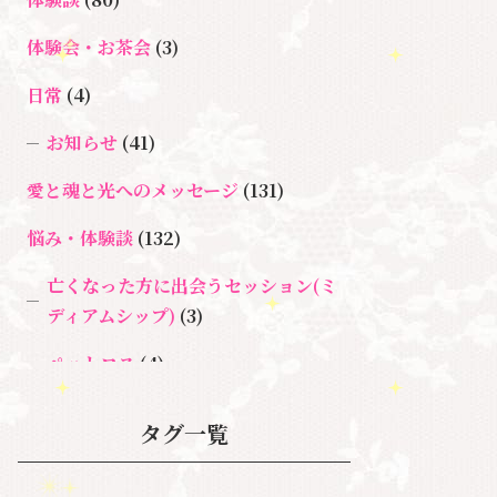
体験会・お茶会
(3)
日常
(4)
お知らせ
(41)
愛と魂と光へのメッセージ
(131)
悩み・体験談
(132)
亡くなった方に出会うセッション(ミ
ディアムシップ)
(3)
ペットロス
(4)
個人セッション
(65)
タグ一覧
養成講座
(72)