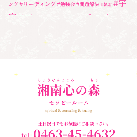
#宇
#リーディング
ング
#勉強会
#問題解決
セミナー情報
(17)
#執着
宙ママ
#心のブロッ
#宇宙教室
#心のブロック
ク解除
#湘南心の森セラピールーム
#新しい地球
#統
#自分と向き合う
#親子のトラウマ
#超宇宙教
合のワーク
#自分軸
魂
＃
奇跡
新着情報
室
人間関係
心のよりどころ
＃お母さん
アセンション
＃イヤーリーディング
＃エンジェルオラク
＃マインドブロ
＃ハイヤーセルフ
ルカード
＃マインドブロックバ
ックバスター
スター養成講座
＃マタニティーセラピー
＃ライトワーカー
＃宇宙ママももこ
＃心のブロック
＃超宇宙教室
土日祝日でもお気軽にご相談下さい。
0463-45-4632