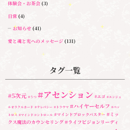
体験会・お茶会
(3)
日常
(4)
お知らせ
(41)
愛と魂と光へのメッセージ
(131)
悩み・体験談
(132)
亡くなった方に出会うセッション(ミディアムシッ
タグ一覧
プ)
(3)
ペットロス
(4)
#アセンション
#5次元
#エゴ
個人セッション
(65)
#うつ
#エンジェ
#ハイヤーセルフ
ルオラクルカード
#テレパシー
#トラウマ
#ペッ
養成講座
(72)
#ミッ
#マインドブロックバスター
トロス
#マインドコントロール
勉強会・セミナー
(55)
クス魔法のカウンセリング
#ライフビジョンリーディ