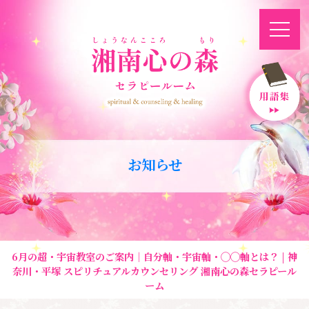
お知らせ
6月の超・宇宙教室のご案内｜自分軸・宇宙軸・◯◯軸とは？ | 神
奈川・平塚 スピリチュアルカウンセリング 湘南心の森セラピール
ーム