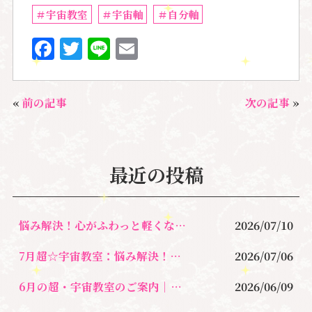
＃宇宙教室
＃宇宙軸
＃自分軸
F
T
Li
E
a
w
n
m
c
it
e
ai
«
前の記事
次の記事
»
e
te
l
b
r
o
最近の投稿
o
k
悩み解決！心がふわっと軽くなる〜新しい自分に出会うセラピー
2026/07/10
7月超☆宇宙教室：悩み解決！新しい自分に出会う心が軽くなるレッスン
2026/07/06
6月の超・宇宙教室のご案内｜自分軸・宇宙軸・◯◯軸とは？
2026/06/09