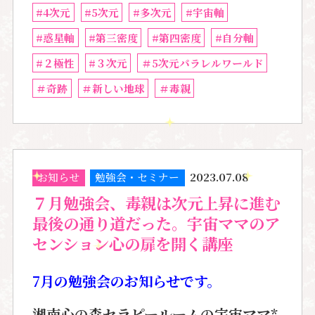
#4次元
#5次元
#多次元
#宇宙軸
#惑星軸
#第三密度
#第四密度
#自分軸
#２極性
#３次元
＃5次元パラレルワールド
＃奇跡
＃新しい地球
＃毒親
お知らせ
勉強会・セミナー
2023.07.08
７月勉強会、毒親は次元上昇に進む
最後の通り道だった。宇宙ママのア
センション心の扉を開く講座
7月の勉強会のお知らせです。
湘南心の森セラピールームの宇宙ママ*