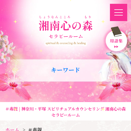
キーワード
＃毒親 | 神奈川・平塚 スピリチュアルカウンセリング 湘南心の森
セラピールーム
ホーム
＃毒親