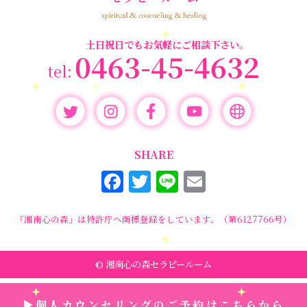
セミナー情報
(17)
土日祝日でもお気軽にご相談下さい。
0463-45-4632
SHARE
F
T
Li
E
a
w
n
m
c
it
e
ai
「湘南心の森」は特許庁へ商標登録をしています。（第6127766号）
e
te
l
b
r
© 湘南心の森セラピールーム
o
▶個人カウンセリングのご予約はこちらから