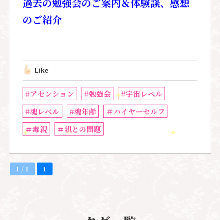
過去の勉強会のご案内＆
体験談、感想
のご紹介
Like
#アセンション
#勉強会
#宇宙レベル
#魂レベル
#魂年齢
＃ハイヤーセルフ
＃毒親
＃親との問題
1 / 1
1