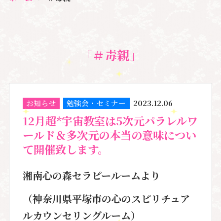
「＃毒親」
お知らせ
勉強会・セミナー
2023.12.06
12月超*宇宙教室は5次元パラレルワ
ールド＆多次元の本当の意味につい
て開催致します。
湘南心の森セラピールームより
（神奈川県平塚市の
心のスピリチュア
ルカウンセリングルーム
）