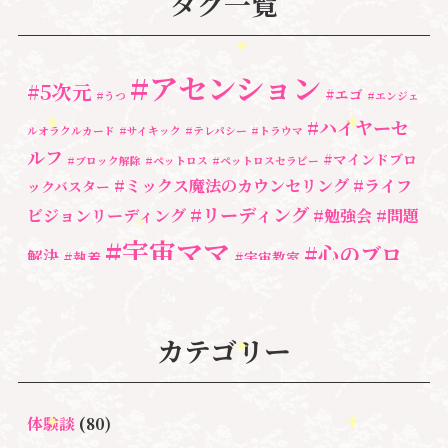
タグ一覧
#アセンション
#5次元
#エゴ
#うつ
#エンジェ
#ハイヤーセ
ルオラクルカード
#サイキック
#テレパシー
#トラウマ
ルフ
#マインドブロ
#ブロック解除
#ペットロス
#ペットロスセラピー
#ミックス魔法のカウンセリング
#ライフ
ックバスター
#リーディング
ビジョンリーディング
#勉強会
#問題
#宇宙ママ
#心のブロ
解決
#執着
#宇宙教室
ック解除
#湘南心の森セラピールーム
#心の専門家
#自分と向き合う
#親子のトラウマ
#超宇宙教室
#自分を責める
#
カテゴリー
魂
奇跡
新着情報
人間関係
心のよりどころ
３次元
＃お母さん
＃アセンション
＃イヤーリーディング
＃エンジェルオラ
＃マインドブ
＃ハイヤーセルフ
クルカード
体験談
(80)