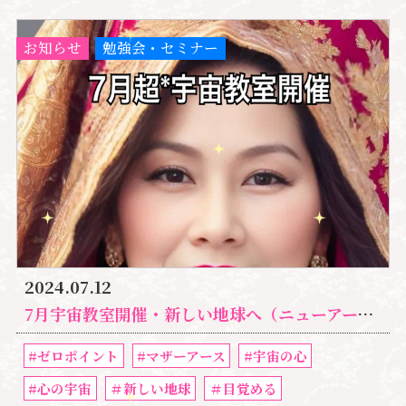
お知らせ
勉強会・セミナー
2024.07.12
7月宇宙教室開催・新しい地球へ（ニューアース）目覚める為の実践法とは｜湘南心の森
#ゼロポイント
#マザーアース
#宇宙の心
#心の宇宙
＃新しい地球
＃目覚める