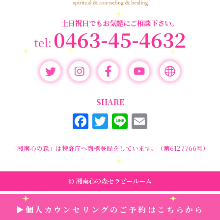
土日祝日でもお気軽にご相談下さい。
0463-45-4632
SHARE
F
T
Li
E
a
w
n
m
c
it
e
ai
「湘南心の森」は特許庁へ商標登録をしています。（第6127766号）
e
te
l
b
r
© 湘南心の森セラピールーム
o
▶個人カウンセリングのご予約はこちらから
o