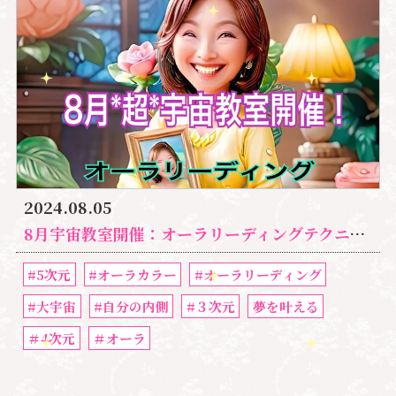
2024.08.05
8月宇宙教室開催：オーラリーディングテクニック公開します｜湘南心の森
#5次元
#オーラカラー
#オーラリーディング
#大宇宙
#自分の内側
#３次元
夢を叶える
＃4次元
＃オーラ