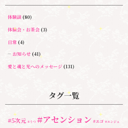
体験談
(80)
体験会・お茶会
(3)
日常
(4)
お知らせ
(41)
愛と魂と光へのメッセージ
(131)
悩み・体験談
(132)
亡くなった方に出会うセッション(ミディアムシッ
タグ一覧
プ)
(3)
ペットロス
(4)
#アセンション
#5次元
#エゴ
個人セッション
(65)
#うつ
#エンジェ