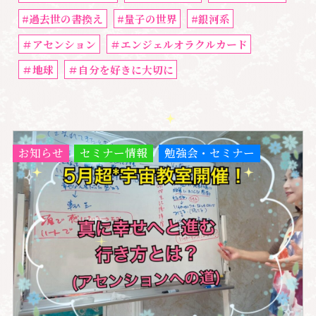
#過去世の書換え
#量子の世界
#銀河系
＃アセンション
＃エンジェルオラクルカード
＃地球
＃自分を好きに大切に
お知らせ
セミナー情報
勉強会・セミナー