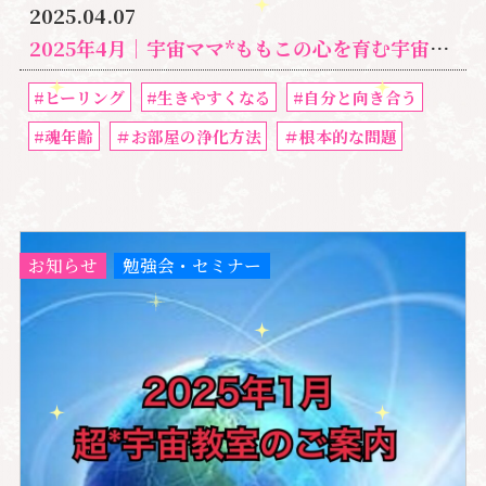
2025.04.07
2025年4月｜宇宙ママ*ももこの心を育む宇宙教室開催｜魂の年齢から見る人間関係とは
#ヒーリング
#生きやすくなる
#自分と向き合う
#魂年齢
＃お部屋の浄化方法
＃根本的な問題
お知らせ
勉強会・セミナー