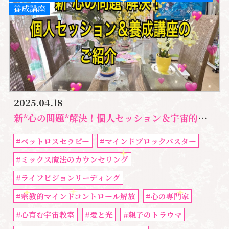
養成講座
2025.04.18
新*心の問題*解決！個人セッション＆宇宙的マインドブロックバスター養成講座のご紹介
#ペットロスセラピー
#マインドブロックバスター
#ミックス魔法のカウンセリング
#ライフビジョンリーディング
#宗教的マインドコントロール解放
#心の専門家
#心育む宇宙教室
#愛と光
#親子のトラウマ