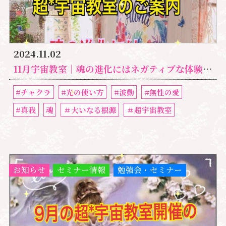
2024.11.02
11月宇宙教室｜魂の進化にはネガティブな体験が必要！
#チャクラ
#光の使い方
#波動
#無性の愛
#真我
魂
＃大いなる根源
＃超宇宙教室
お知らせ
セミナー情報
勉強会・セミナー