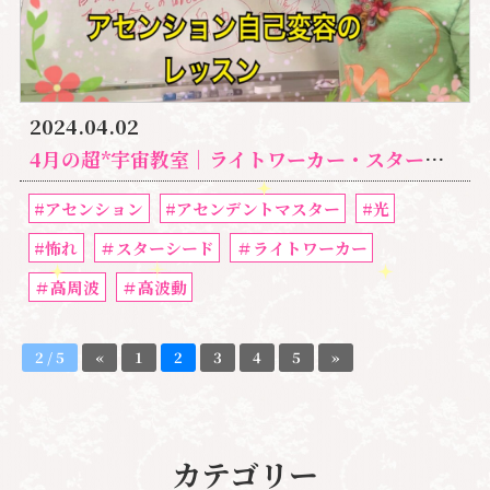
2024.04.02
4月の超*宇宙教室｜ライトワーカー・スターシードの アセンション自己変容のレッスン
#アセンション
#アセンデントマスター
#光
#怖れ
＃スターシード
＃ライトワーカー
＃高周波
＃高波動
2 / 5
«
1
2
3
4
5
»
カテゴリー