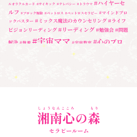
#ハイヤーセ
ルオラクルカード
#サイキック
#テレパシー
#トラウマ
養成講座
(72)
ルフ
#マインドブロ
#ブロック解除
#ペットロス
#ペットロスセラピー
勉強会・セミナー
(54)
#ミックス魔法のカウンセリング
#ライフ
ックバスター
#リーディング
ビジョンリーディング
#勉強会
#問題
セミナー情報
(17)
#宇宙ママ
#心のブロ
解決
#執着
#宇宙教室
ック解除
#湘南心の森セラピールーム
#心の専門家
#自分と向き合う
#親子のトラウマ
#超宇宙教室
#自分を責める
#
魂
奇跡
新着情報
人間関係
心のよりどころ
３次元
＃お母さん
＃アセンション
＃イヤーリーディング
＃エンジェルオラ
＃マインドブ
＃ハイヤーセルフ
クルカード
＃マインドブロック
ロックバスター
バスター養成講座
＃宇宙マ
＃マタニティーセラピー
マももこ
＃心のブロック
＃目覚める