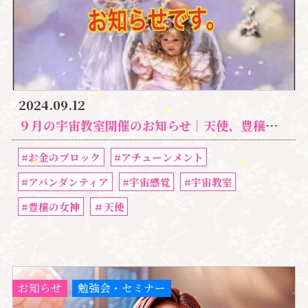
2024.09.12
９月の宇宙教室開催のお知らせ｜天使、豊穣の女神アバンダンティアと繋がる
#お金のブロック
#アチューンメント
#アバンダンティア
#宇宙感覚
#宇宙教室
#豊穣の女神
＃天使
お知らせ
勉強会・セミナー