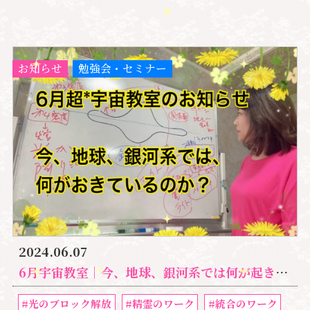
お知らせ
勉強会・セミナー
2024.06.07
6月宇宙教室｜今、地球、銀河系では何が起きているのか？宇宙ママももこ｜湘南心の森
#光のブロック解放
#精霊のワーク
#統合のワーク