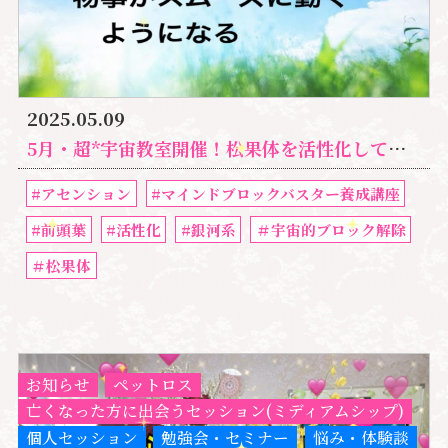
2025.05.09
5月・超*宇宙教室開催！松果体を活性化して物事がスムーズに動くようになりたくないですか
#アセンション
#マインドブロックバスター養成講座
#前頭葉
#活性化
#銀河系
＃宇宙的ブロック解除
＃松果体
お知らせ
ペットロス
亡くなった方に出会うセッション(ミディアムシップ)
個人セッション
勉強会・セミナー
悩み・体験談