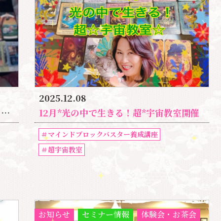
2025.12.08
座
12月*光の中で生きる！超*宇宙教室開催
＃マインドブロックバスター養成講座
＃超宇宙教室
お知らせ
セミナー情報
体験会・お茶会