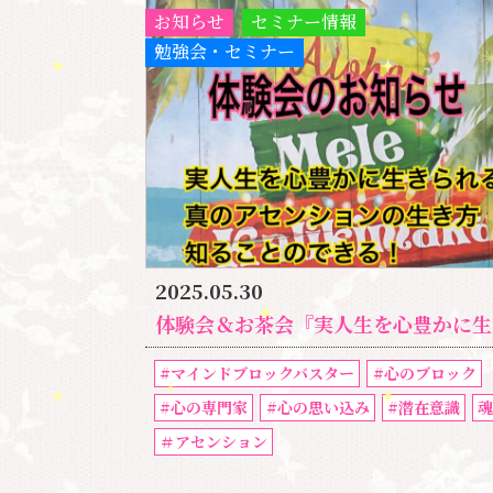
お知らせ
セミナー情報
勉強会・セミナー
2025.05.30
体験会＆お茶会『実人生を心豊かに生きられる、真のアセンションの生き方を知ることができる!』マインドブロックバスター
#マインドブロックバスター
#心のブロック
#心の専門家
#心の思い込み
#潜在意識
＃アセンション