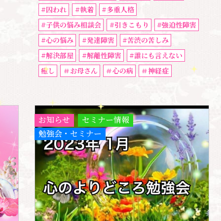
#囚われ
#執着
#多重人格
#子供の悩み相談会
#引きこもり
#強迫性障害
#心の悩み
#発達障害
#苦渋の苦しみ
#解決部屋
#解離性障害
#誰にも言えない
癒し
＃お母さん
＃心の病
＃神経症
お知らせ
セミナー情報
勉強会・セミナー