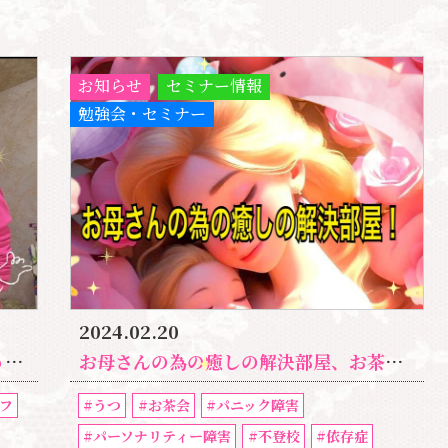
お知らせ
セミナー情報
勉強会・セミナー
2024.02.20
？
お母さんの為の癒しの解決部屋、お茶会開催！誰にも言えない心の悩みを持つお子様のお母さんへ！
フ
#うつ
#お茶会
#パニック障害
#パーソナリティー障害
#不登校
#依存症