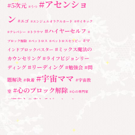
#アセンショ
勉強会・セミナー
(54)
#5次元
#うつ
セミナー情報
(17)
ン
#エゴ
#エンジェルオラクルカード
#サイキック
#ハイヤーセルフ
#テレパシー
#トラウマ
#
#マ
ブロック解除
#ペットロス
#ペットロスセラピー
#ミックス魔法の
インドブロックバスター
カウンセリング
#ライフビジョンリー
#リーディング
ディング
#勉強会
#問
#宇宙ママ
題解決
#執着
#宇宙教
#心のブロック解除
室
#心の専門家
#湘南心の森セラピールーム
#自分と
向き合う
#親子のトラウマ
#超
#自分を責める
奇跡
宇宙教室
人間関係
心のよりど
#３次元
魂
＃アセンシ
新着情報
ころ
＃お母さん