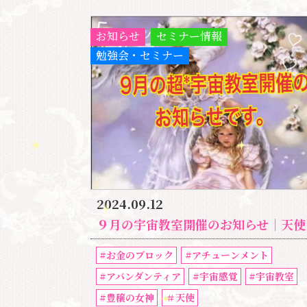
お知らせ
セミナー情報
勉強会・セミナー
2024.09.12
９月の宇宙教室開催のお知らせ｜天使、豊穣の女神アバンダンティアと繋がる
#お金のブロック
#アチューンメント
#アバンダンティア
#宇宙感覚
#宇宙教室
#豊穣の女神
＃天使