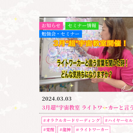
お知らせ
セミナー情報
勉強会・セミナー
2024.03.03
3月超*宇宙教室 ライトワーカーと言う言葉を聞いた時に どのような気持ちになりますか
#オラクルカードリーディング
#ハイヤーセル
#覚醒
#龍神
＃ライトワーカー