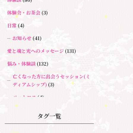
体験会・お茶会
(3)
日常
(4)
お知らせ
(41)
愛と魂と光へのメッセージ
(131)
悩み・体験談
(132)
亡くなった方に出会うセッション(ミ
ディアムシップ)
(3)
ペットロス
(4)
個人セッション
(65)
タグ一覧
養成講座
(72)