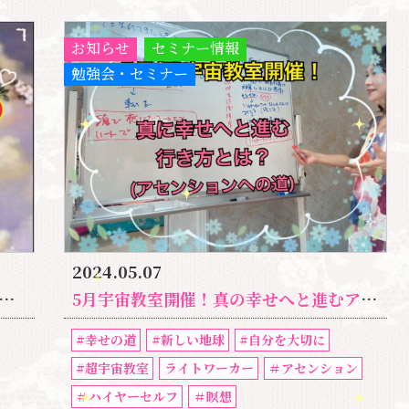
お知らせ
セミナー情報
勉強会・セミナー
2024.05.07
5月宇宙教室開催！真の幸せへと進むアセンションへの道とは
#幸せの道
#新しい地球
#自分を大切に
#超宇宙教室
ライトワーカー
＃アセンション
＃ハイヤーセルフ
＃瞑想