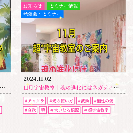
お知らせ
セミナー情報
勉強会・セミナー
2024.11.02
11月宇宙教室｜魂の進化にはネガティブな体験が必要！
#チャクラ
#光の使い方
#波動
#無性の愛
魂
#真我
魂
＃大いなる根源
＃超宇宙教室