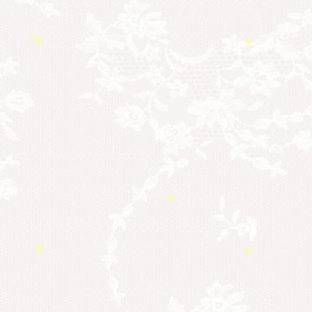
ョン
＃イヤーリーディング
＃エンジェルオ
＃ハイヤーセルフ
ラクルカード
＃マインドブロックバスタ
＃マインドブロックバ
ー
スター養成講座
＃マタニティーセラ
＃宇宙ママももこ
＃心のブロック
ピー
＃目覚
める