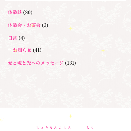
アセンション
＃イヤーリーディング
＃エンジェルオラク
体験談
(80)
＃マインドブロ
＃ハイヤーセルフ
ルカード
＃マインドブロックバ
ックバスター
体験会・お茶会
(3)
スター養成講座
日常
(4)
＃マタニティーセラピー
＃ライトワーカー
＃宇宙ママももこ
＃心のブロック
＃超宇宙教室
お知らせ
(41)
愛と魂と光へのメッセージ
(131)
悩み・体験談
(132)
亡くなった方に出会うセッション(ミディアムシッ
プ)
(3)
ペットロス
(4)
個人セッション
(65)