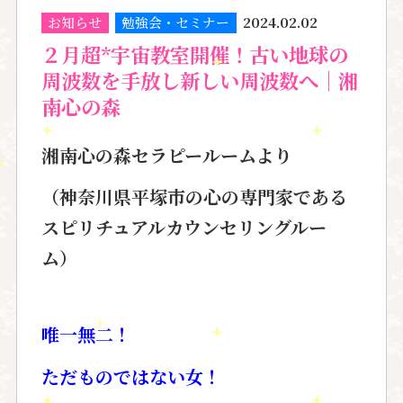
お知らせ
勉強会・セミナー
2024.02.02
２月超*宇宙教室開催！古い地球の
周波数を手放し新しい周波数へ｜湘
南心の森
湘南心の森セラピールームより
（神奈川県平塚市の
心の専門家である
スピリチュアルカウンセリングルー
ム
）
唯一無二！
ただものではない女！