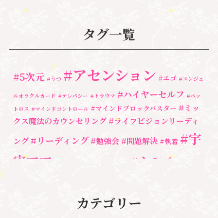
タグ一覧
#アセンション
#5次元
#エゴ
#うつ
#エンジェ
#ハイヤーセルフ
ルオラクルカード
#テレパシー
#トラウマ
#ペッ
#ミッ
#マインドブロックバスター
トロス
#マインドコントロール
クス魔法のカウンセリング
#ライフビジョンリーディ
#宇
#リーディング
ング
#勉強会
#問題解決
#執着
宙ママ
#心のブロッ
#宇宙教室
#心のブロック
ク解除
#湘南心の森セラピールーム
#新しい地球
#統
#自分と向き合う
#親子のトラウマ
#超宇宙教
カテゴリー
合のワーク
#自分軸
魂
＃
奇跡
新着情報
室
人間関係
心のよりどころ
＃お母さん