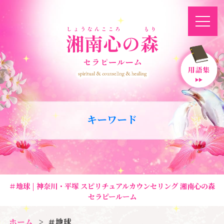
キーワード
＃地球 | 神奈川・平塚 スピリチュアルカウンセリング 湘南心の森
セラピールーム
ホーム
＃地球