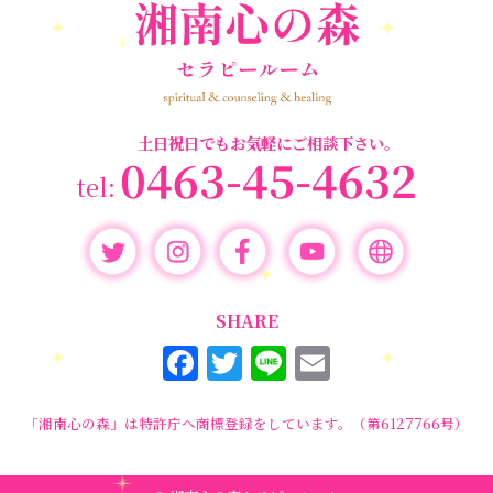
養成講座
(72)
勉強会・セミナー
(55)
セミナー情報
(17)
土日祝日でもお気軽にご相談下さい。
0463-45-4632
SHARE
F
T
Li
E
a
w
n
m
c
it
e
ai
「湘南心の森」は特許庁へ商標登録をしています。（第6127766号）
e
te
l