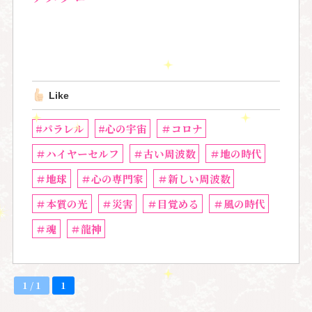
Like
#パラレル
#心の宇宙
＃コロナ
＃ハイヤーセルフ
＃古い周波数
＃地の時代
＃地球
＃心の専門家
＃新しい周波数
＃本質の光
＃災害
＃目覚める
＃風の時代
＃魂
＃龍神
1 / 1
1