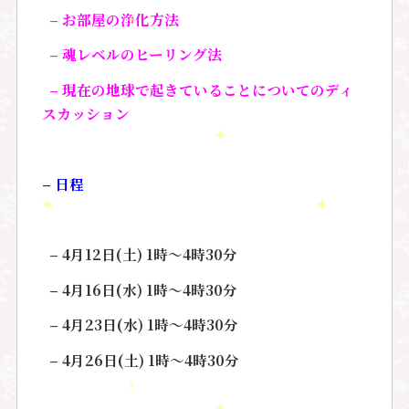
–
お部屋の浄化方法
–
魂レベルのヒーリング法
–
現在の地球で起きていることについてのディ
スカッション
–
日程
– 4
月
12
日
(
土
) 1
時〜
4
時
30
分
– 4
月
16
日
(
水
) 1
時〜
4
時
30
分
– 4
月
23
日
(
水
) 1
時〜
4
時
30
分
– 4
月
26
日
(
土
) 1
時〜
4
時
30
分