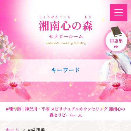
キーワード
#魂年齢 | 神奈川・平塚 スピリチュアルカウンセリング 湘南心の
森セラピールーム
ホーム
#魂年齢