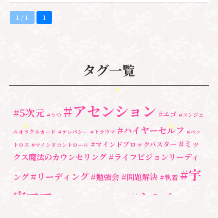
1 / 1
1
タグ一覧
#アセンション
#5次元
#エゴ
#うつ
#エンジェ
#ハイヤーセルフ
ルオラクルカード
#テレパシー
#トラウマ
#ペッ
#ミッ
#マインドブロックバスター
トロス
#マインドコントロール
クス魔法のカウンセリング
#ライフビジョンリーディ
#宇
#リーディング
ング
#勉強会
#問題解決
#執着
宙ママ
#心のブロッ
#宇宙教室
#心のブロック
ク解除
#湘南心の森セラピールーム