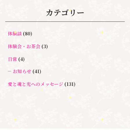
#新しい地球
#統
#自分と向き合う
#親子のトラウマ
#超宇宙教
カテゴリー
合のワーク
#自分軸
魂
＃
奇跡
新着情報
室
人間関係
心のよりどころ
＃お母さん
アセンション
＃イヤーリーディング
＃エンジェルオラク
体験談
(80)
＃マインドブロ
＃ハイヤーセルフ
ルカード
＃マインドブロックバ
ックバスター
体験会・お茶会
(3)
スター養成講座
日常
(4)
＃マタニティーセラピー
＃ライトワーカー
＃宇宙ママももこ
＃心のブロック
＃超宇宙教室
お知らせ
(41)
愛と魂と光へのメッセージ
(131)
悩み・体験談
(132)
亡くなった方に出会うセッション(ミディアムシッ
プ)
(3)
ペットロス
(4)