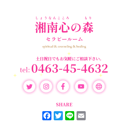
個人セッション
(65)
養成講座
(72)
勉強会・セミナー
(55)
セミナー情報
(17)
土日祝日でもお気軽にご相談下さい。
0463-45-4632
SHARE
F
T
Li
E
a
w
n
m