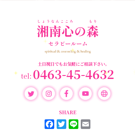
ペットロス
(4)
個人セッション
(65)
養成講座
(72)
勉強会・セミナー
(55)
セミナー情報
(17)
土日祝日でもお気軽にご相談下さい。
0463-45-4632
SHARE
F
T
Li
E
a
w
n
m