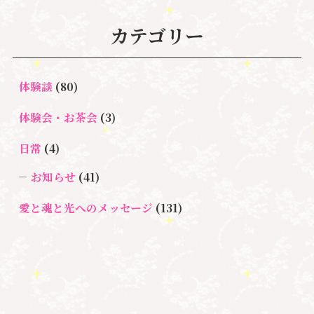
ク解除
#湘南心の森セラピールーム
#新しい地球
#統
#自分と向き合う
#親子のトラウマ
#超宇宙教
カテゴリー
合のワーク
#自分軸
魂
＃
奇跡
新着情報
室
人間関係
心のよりどころ
＃お母さん
アセンション
＃イヤーリーディング
＃エンジェルオラク
体験談
(80)
＃マインドブロ
＃ハイヤーセルフ
ルカード
＃マインドブロックバ
ックバスター
体験会・お茶会
(3)
スター養成講座
日常
(4)
＃マタニティーセラピー
＃ライトワーカー
＃宇宙ママももこ
＃心のブロック
＃超宇宙教室
お知らせ
(41)
愛と魂と光へのメッセージ
(131)
悩み・体験談
(132)
亡くなった方に出会うセッション(ミディアムシッ
プ)
(3)