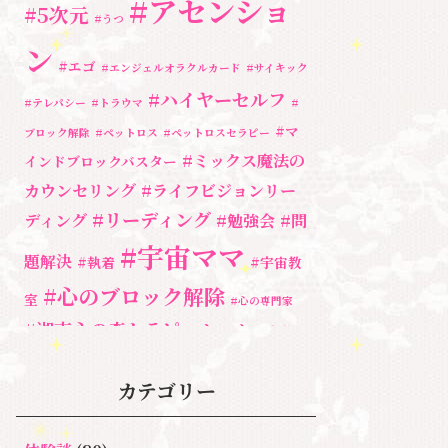
#アセンショ
#5次元
#うつ
ン
#エゴ
#エンジェルオラクルカード
#サイキック
#ハイヤーセルフ
#テレパシー
#トラウマ
#
#マ
ブロック解除
#ペットロス
#ペットロスセラピー
#ミックス魔法の
インドブロックバスター
カウンセリング
#ライフビジョンリー
#リーディング
ディング
#勉強会
#問
#宇宙ママ
題解決
#執着
#宇宙教
#心のブロック解除
室
#心の専門家
#湘南心の森セラピールーム
#自分と
向き合う
#親子のトラウマ
#超
#自分を責める
カテゴリー
奇跡
宇宙教室
人間関係
心のよりど
#３次元
魂
＃アセンシ
新着情報
ころ
＃お母さん