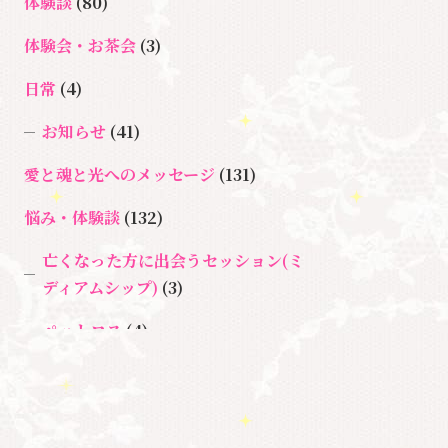
ョン
体験談
(80)
＃イヤーリーディング
＃エンジェルオ
＃ハイヤーセルフ
ラクルカード
体験会・お茶会
(3)
＃マインドブロックバスタ
日常
(4)
＃マインドブロックバ
ー
お知らせ
(41)
スター養成講座
＃マタニティーセラ
愛と魂と光へのメッセージ
(131)
＃宇宙ママももこ
＃心のブロック
ピー
＃目覚
悩み・体験談
(132)
める
亡くなった方に出会うセッション(ミ
ディアムシップ)
(3)
ペットロス
(4)
個人セッション
(65)
養成講座
(72)