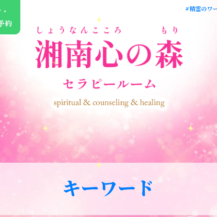
#精霊のワー
せ・
予約
キーワード