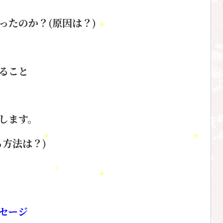
ったのか？(原因は？)
ること
します。
方法は？)
セージ