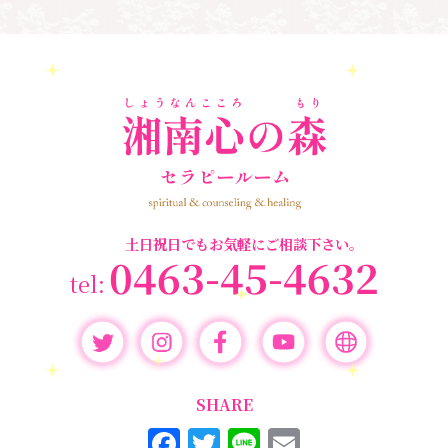
アセンション
＃イヤーリーディング
＃エンジェルオラク
＃マインドブロ
＃ハイヤーセルフ
ルカード
＃マインドブロックバ
ックバスター
スター養成講座
＃マタニティーセラピー
＃ライトワーカー
＃宇宙ママももこ
＃心のブロック
＃超宇宙教室
土日祝日でもお気軽にご相談下さい。
0463-45-4632
SHARE
F
T
Li
E