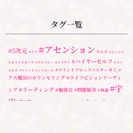
悩み・体験談
(132)
亡くなった方に出会うセッション(ミディアムシッ
タグ一覧
プ)
(3)
ペットロス
(4)
#アセンション
#5次元
#エゴ
個人セッション
(65)
#うつ
#エンジェ
#ハイヤーセルフ
ルオラクルカード
#テレパシー
#トラウマ
#ペッ
養成講座
(72)
#ミッ
#マインドブロックバスター
トロス
#マインドコントロール
勉強会・セミナー
(55)
クス魔法のカウンセリング
#ライフビジョンリーディ
#宇
#リーディング
ング
#勉強会
#問題解決
セミナー情報
(17)
#執着
宙ママ
#心のブロッ
#宇宙教室
#心のブロック
ク解除
#湘南心の森セラピールーム
#新しい地球
#統
#自分と向き合う
#親子のトラウマ
#超宇宙教
合のワーク
#自分軸
魂
＃
奇跡
新着情報
室
人間関係
心のよりどころ
＃お母さん