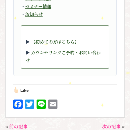
・
セミナー情報
・
お知らせ
▶︎
【初めての方はこちら】
▶︎
カウンセリングご予約・お問い合わ
せ
Like
F
T
Li
E
a
w
n
m
c
it
e
ai
«
前の記事
次の記事
»