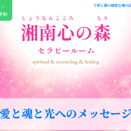
子供と親の綿密な魂の計
せ・
予約
愛と魂と光へのメッセー