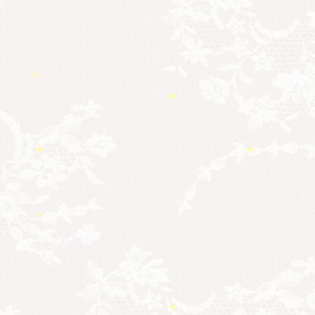
奇跡
#超宇宙教室
人間関係
心のよりどころ
魂
＃アセンション
新着情報
＃お母さん
＃イヤーリーディング
＃エンジェルオラクル
＃マ
＃ハイヤーセルフ
カード
＃
インドブロックバスター
マインドブロックバスタ
ー養成講座
＃マタニティーセラピー
＃ラ
＃宇宙ママももこ
＃心のブロッ
イトワーカー
ク
＃超宇宙教室