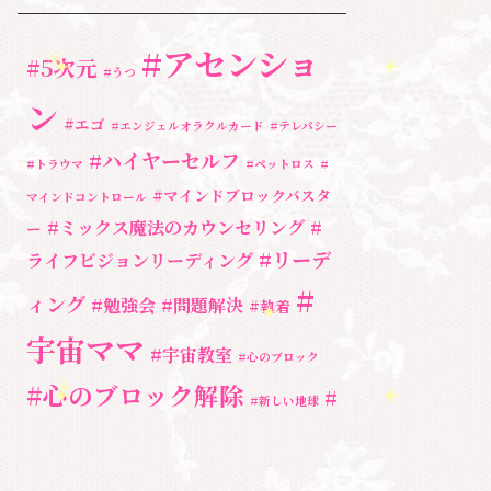
養成講座
(72)
#アセンショ
勉強会・セミナー
(55)
#5次元
#うつ
セミナー情報
(17)
ン
#エゴ
#エンジェルオラクルカード
#テレパシー
#ハイヤーセルフ
#トラウマ
#ペットロス
#
#マインドブロックバスタ
マインドコントロール
#ミックス魔法のカウンセリング
#
ー
#リーデ
ライフビジョンリーディング
#
ィング
#勉強会
#問題解決
#執着
宇宙ママ
#宇宙教室
#心のブロック
#心のブロック解除
#
#新しい地球
湘南心の森セラピールーム
#統合のワー
#自分と向き合う
#親子のトラウマ
ク
#自分軸