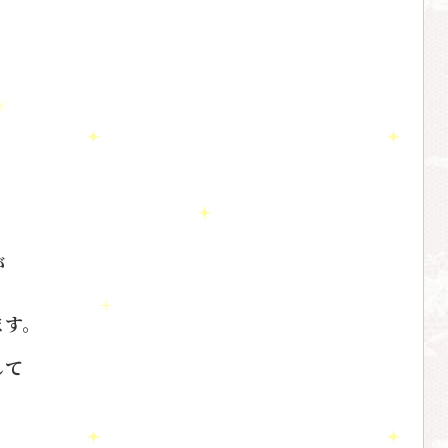
が
ます。
して