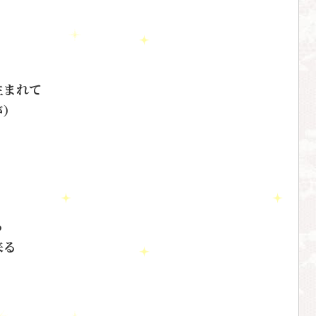
生まれて
が）
る
来る