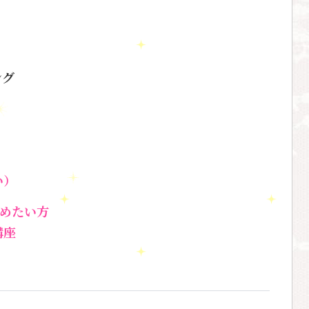
ング
！
い）
始めたい方
講座
。