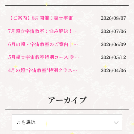
k
【ご案内】8月開催：超☆宇宙教室 〜宇宙の視点で、悩みを軽やかに解決する
2026/08/07
7月超☆宇宙教室：悩み解決！新しい自分に出会う心が軽くなるレッスン
2026/07/06
6月の超・宇宙教室のご案内｜自分軸・宇宙軸・◯◯軸とは？
2026/06/09
5月超☆宇宙教室特別コース|身魂の周波数をあげるセルフワーク
2026/05/12
4月の超*宇宙教室*特別クラスのご案内・（ハイヤーセルフマザーのための）
2026/04/06
アーカイブ