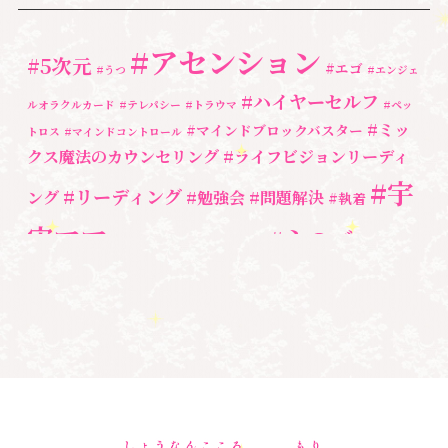
ペットロス
(4)
#アセンション
#5次元
#エゴ
個人セッション
(65)
#うつ
#エンジェ
#ハイヤーセルフ
ルオラクルカード
#テレパシー
#トラウマ
#ペッ
養成講座
(72)
#ミッ
#マインドブロックバスター
トロス
#マインドコントロール
勉強会・セミナー
(55)
クス魔法のカウンセリング
#ライフビジョンリーディ
#宇
#リーディング
ング
#勉強会
#問題解決
セミナー情報
(17)
#執着
宙ママ
#心のブロッ
#宇宙教室
#心のブロック
ク解除
#湘南心の森セラピールーム
#新しい地球
#統
#自分と向き合う
#親子のトラウマ
#超宇宙教
合のワーク
#自分軸
魂
＃
奇跡
新着情報
室
人間関係
心のよりどころ
＃お母さん
アセンション
＃イヤーリーディング
＃エンジェルオラク
＃マインドブロ
＃ハイヤーセルフ
ルカード
＃マインドブロックバ
ックバスター