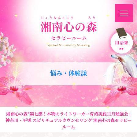
悩み・体験談
湘南心の森*第七感！本物のライトワーカー育成実践11月勉強会 |
神奈川・平塚 スピリチュアルカウンセリング 湘南心の森セラピー
ルーム