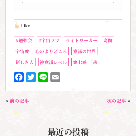
Like
#勉強会
#宇宙ママ
ライトワーカー
奇跡
宇宙愛
心のよりどころ
意識の世界
新しき人
神意識レベル
第七感
魂
F
T
Li
E
a
w
n
m
c
it
e
ai
«
前の記事
次の記事
»
e
te
l
b
r
o
最近の投稿
o