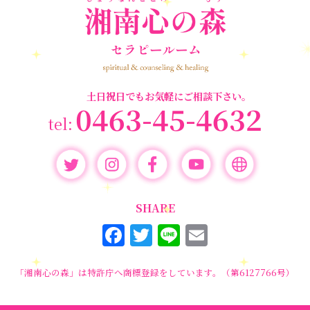
スター養成講座
＃マタニティーセラピー
＃ライトワーカー
＃宇宙ママももこ
＃心のブロック
＃超宇宙教室
土日祝日でもお気軽にご相談下さい。
0463-45-4632
SHARE
F
T
Li
E
a
w
n
m
c
it
e
ai
「湘南心の森」は特許庁へ商標登録をしています。（第6127766号）
e
te
l