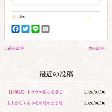
Like
F
T
Li
E
a
w
n
m
c
it
e
ai
«
前の記事
次の記事
»
e
te
l
b
r
o
最近の投稿
o
k
【体験談】トラウマ根こそぎごっそり除去＆オラクルカードリーディングセッション
2026/07/30
主人が亡くなりその時のまま時が止まり今、心が限界に涙を流すのさえ止めて生きてきた
2026/06/30