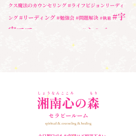
勉強会・セミナー
(55)
クス魔法のカウンセリング
#ライフビジョンリーディ
#宇
#リーディング
ング
#勉強会
#問題解決
セミナー情報
(17)
#執着
宙ママ
#心のブロッ
#宇宙教室
#心のブロック
ク解除
#湘南心の森セラピールーム
#新しい地球
#統
#自分と向き合う
#親子のトラウマ
#超宇宙教
合のワーク
#自分軸
魂
＃
奇跡
新着情報
室
人間関係
心のよりどころ
＃お母さん
アセンション
＃イヤーリーディング
＃エンジェルオラク
＃マインドブロ
＃ハイヤーセルフ
ルカード
＃マインドブロックバ
ックバスター
スター養成講座
＃マタニティーセラピー
＃ライトワーカー
＃宇宙ママももこ
＃心のブロック
＃超宇宙教室