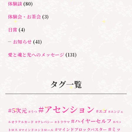
体験談
(80)
体験会・お茶会
(3)
日常
(4)
お知らせ
(41)
愛と魂と光へのメッセージ
(131)
悩み・体験談
(132)
亡くなった方に出会うセッション(ミディアムシッ
タグ一覧
プ)
(3)
ペットロス
(4)
#アセンション
#5次元
#エゴ
個人セッション
(65)
#うつ
#エンジェ
#ハイヤーセルフ
ルオラクルカード
#テレパシー
#トラウマ
#ペッ
養成講座
(72)
#ミッ
#マインドブロックバスター
トロス
#マインドコントロール