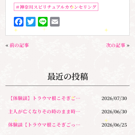
＃神奈川スピリチュアルカウンセリング
F
T
Li
E
a
w
n
m
c
it
e
ai
«
前の記事
次の記事
»
e
te
l
b
r
o
最近の投稿
o
k
【体験談】トラウマ根こそぎごっそり除去＆オラクルカードリーディングセッション
2026/07/30
主人が亡くなりその時のまま時が止まり今、心が限界に涙を流すのさえ止めて生きてきた
2026/06/30
体験談【トラウマ根こそぎごっそりセラピー】執着を手放す
2026/06/25