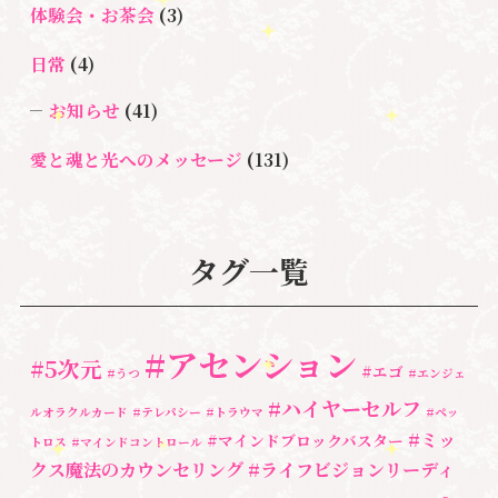
体験会・お茶会
(3)
日常
(4)
お知らせ
(41)
愛と魂と光へのメッセージ
(131)
悩み・体験談
(132)
亡くなった方に出会うセッション(ミディアムシッ
タグ一覧
プ)
(3)
ペットロス
(4)
#アセンション
#5次元
#エゴ
個人セッション
(65)
#うつ
#エンジェ
#ハイヤーセルフ
ルオラクルカード
#テレパシー
#トラウマ
#ペッ
養成講座
(72)
#ミッ
#マインドブロックバスター
トロス
#マインドコントロール
勉強会・セミナー
(55)
クス魔法のカウンセリング
#ライフビジョンリーディ