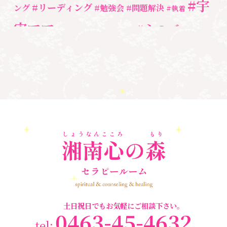
#宇
#リーディング
ング
#勉強会
#問題解決
セミナー情報
(17)
#執着
宙ママ
#心のブロッ
#宇宙教室
#心のブロック
ク解除
#湘南心の森セラピールーム
#新しい地球
#統
#自分と向き合う
#親子のトラウマ
#超宇宙教
合のワーク
#自分軸
魂
＃
奇跡
新着情報
室
人間関係
心のよりどころ
＃お母さん
アセンション
＃イヤーリーディング
＃エンジェルオラク
＃マインドブロ
＃ハイヤーセルフ
ルカード
＃マインドブロックバ
ックバスター
スター養成講座
＃マタニティーセラピー
＃ライトワーカー
＃宇宙ママももこ
＃心のブロック
＃超宇宙教室
土日祝日でもお気軽にご相談下さい。
0463-45-4632