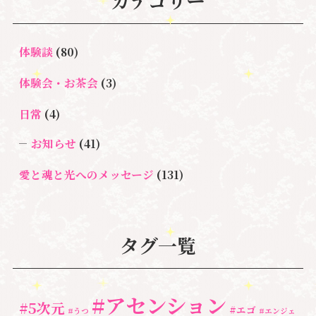
カテゴリー
体験談
(80)
体験会・お茶会
(3)
日常
(4)
お知らせ
(41)
愛と魂と光へのメッセージ
(131)
悩み・体験談
(132)
亡くなった方に出会うセッション(ミディアムシッ
タグ一覧
プ)
(3)
ペットロス
(4)
#アセンション
#5次元
#エゴ
個人セッション
(65)
#うつ
#エンジェ