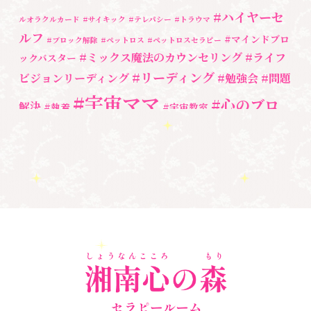
#ハイヤーセ
ルオラクルカード
#サイキック
#テレパシー
#トラウマ
養成講座
(72)
ルフ
#マインドブロ
#ブロック解除
#ペットロス
#ペットロスセラピー
勉強会・セミナー
(54)
#ミックス魔法のカウンセリング
#ライフ
ックバスター
#リーディング
ビジョンリーディング
#勉強会
#問題
セミナー情報
(17)
#宇宙ママ
#心のブロ
解決
#執着
#宇宙教室
ック解除
#湘南心の森セラピールーム
#心の専門家
#自分と向き合う
#親子のトラウマ
#超宇宙教室
#自分を責める
#
魂
奇跡
新着情報
人間関係
心のよりどころ
３次元
＃お母さん
＃アセンション
＃イヤーリーディング
＃エンジェルオラ
＃マインドブ
＃ハイヤーセルフ
クルカード
＃マインドブロック
ロックバスター
バスター養成講座
＃宇宙マ
＃マタニティーセラピー
マももこ
＃心のブロック
＃目覚める