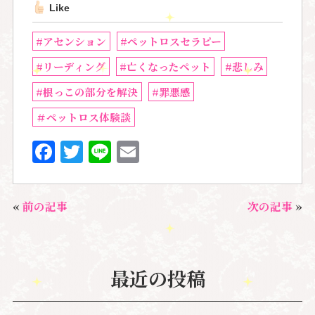
Like
#アセンション
#ペットロスセラピー
#リーディング
#亡くなったペット
#悲しみ
#根っこの部分を解決
#罪悪感
＃ペットロス体験談
F
T
Li
E
a
w
n
m
c
it
e
ai
«
前の記事
次の記事
»
e
te
l
b
r
o
最近の投稿
o
k