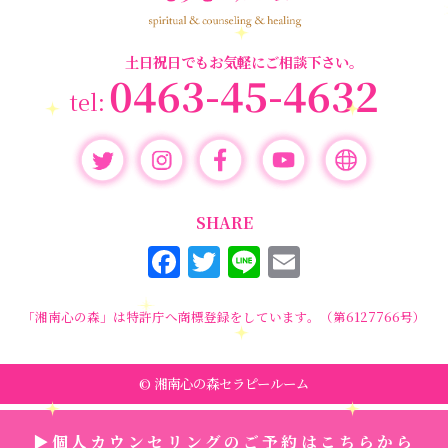
土日祝日でもお気軽にご相談下さい。
0463-45-4632
SHARE
F
T
Li
E
a
w
n
m
c
it
e
ai
「湘南心の森」は特許庁へ商標登録をしています。（第6127766号）
e
te
l
b
r
© 湘南心の森セラピールーム
o
▶個人カウンセリングのご予約はこちらから