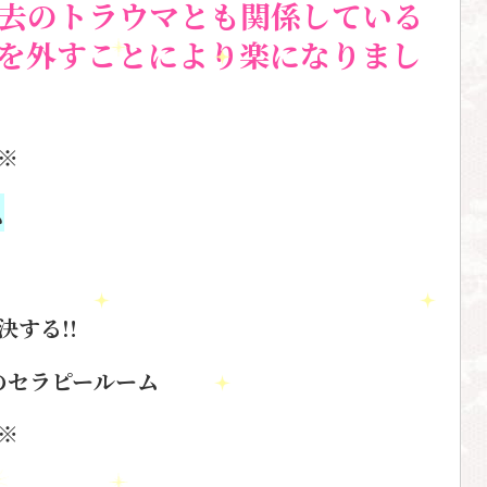
去のトラウマとも関係している
を外すことにより楽になりまし
※
ム
決する
‼️
のセラピールーム
※