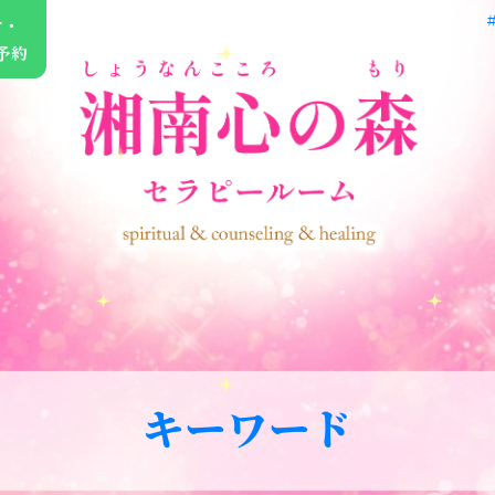
せ・
予約
キーワード