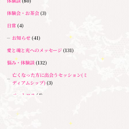
ョン
体験談
(80)
＃イヤーリーディング
＃エンジェルオ
＃ハイヤーセルフ
ラクルカード
体験会・お茶会
(3)
＃マインドブロックバスタ
日常
(4)
＃マインドブロックバ
ー
お知らせ
(41)
スター養成講座
＃マタニティーセラ
愛と魂と光へのメッセージ
(131)
＃宇宙ママももこ
＃心のブロック
ピー
＃目覚
悩み・体験談
(132)
める
亡くなった方に出会うセッション(ミ
ディアムシップ)
(3)
ペットロス
(4)
個人セッション
(65)
養成講座
(72)