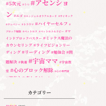
#アセンショ
#5次元
#うつ
ン
#エゴ
#エンジェルオラクルカード
#サイキック
#ハイヤーセルフ
#テレパシー
#トラウマ
#
#マ
ブロック解除
#ペットロス
#ペットロスセラピー
#ミックス魔法の
インドブロックバスター
カウンセリング
#ライフビジョンリー
#リーディング
ディング
#勉強会
#問
#宇宙ママ
題解決
#執着
#宇宙教
#心のブロック解除
室
#心の専門家
#湘南心の森セラピールーム
#自分と
向き合う
#親子のトラウマ
#超
#自分を責める
カテゴリー
奇跡
宇宙教室
人間関係
心のよりど
#３次元
魂
＃アセンシ
新着情報
ころ
＃お母さん