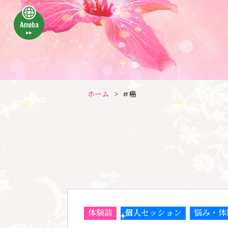
ホーム
＃癌
体験談
個人セッション
悩み・体