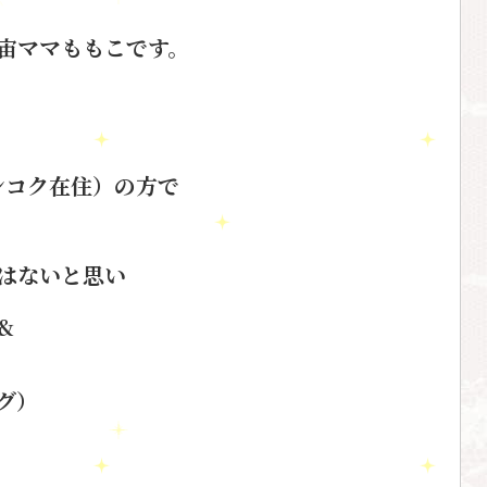
宙ママももこです。
バンコク在住）の方で
は
ないと思い
&
グ）