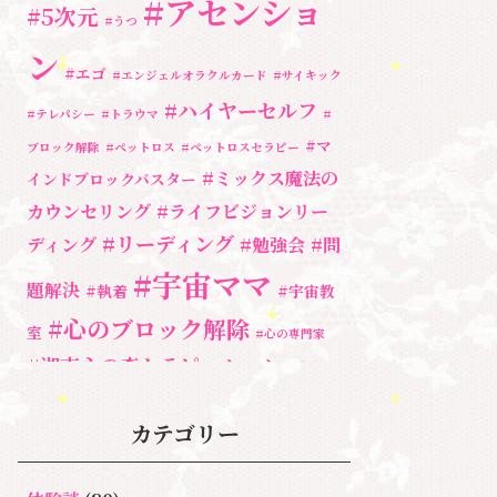
#アセンショ
#5次元
#うつ
ン
#エゴ
#エンジェルオラクルカード
#サイキック
#ハイヤーセルフ
#テレパシー
#トラウマ
#
#マ
ブロック解除
#ペットロス
#ペットロスセラピー
#ミックス魔法の
インドブロックバスター
カウンセリング
#ライフビジョンリー
#リーディング
ディング
#勉強会
#問
#宇宙ママ
題解決
#執着
#宇宙教
#心のブロック解除
室
#心の専門家
#湘南心の森セラピールーム
#自分と
向き合う
#親子のトラウマ
#超
#自分を責める
カテゴリー
奇跡
宇宙教室
人間関係
心のよりど
#３次元
魂
＃アセンシ
新着情報
ころ
＃お母さん