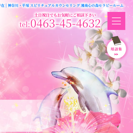
存在 | 神奈川・平塚 スピリチュアルカウンセリング 湘南心の森セラピールーム
土日祝日でもお気軽にご相談下さい
0463-45-4632