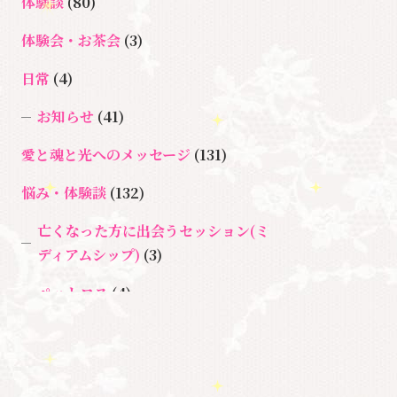
ョン
体験談
(80)
＃イヤーリーディング
＃エンジェルオ
＃ハイヤーセルフ
ラクルカード
体験会・お茶会
(3)
＃マインドブロックバスタ
日常
(4)
＃マインドブロックバ
ー
お知らせ
(41)
スター養成講座
＃マタニティーセラ
愛と魂と光へのメッセージ
(131)
＃宇宙ママももこ
＃心のブロック
ピー
＃目覚
悩み・体験談
(132)
める
亡くなった方に出会うセッション(ミ
ディアムシップ)
(3)
ペットロス
(4)
個人セッション
(65)
養成講座
(72)