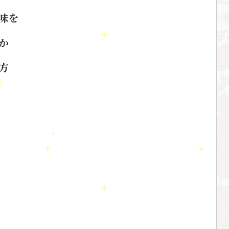
味を
か
方