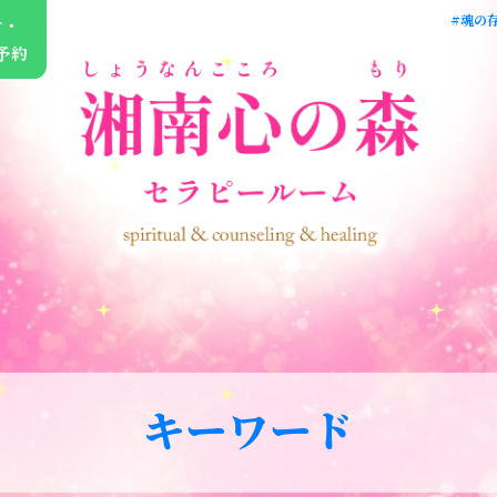
#魂の
せ・
予約
キーワード