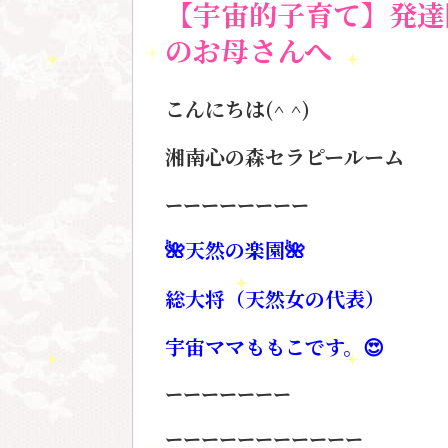
【宇宙的子育て】発達
のお母さんへ
こんにちは(^ ^)
湘南心の森セラピールーム
ーーーーーーーー
🌺
天然の楽園
🌺
総大将（天然女の代表）
宇宙ママももこです。
😍
ーーーーーーー
ーーーーーーーーーーー