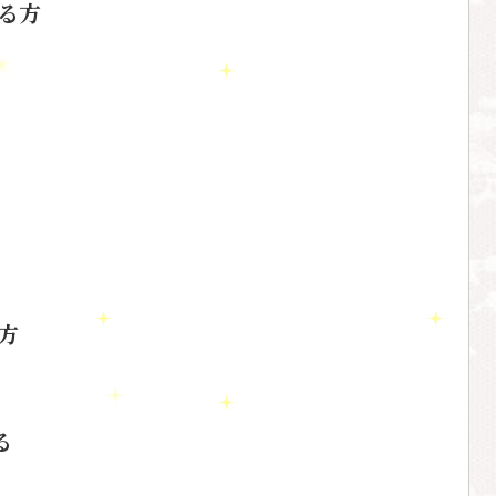
る方
方
る