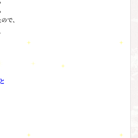
も
も
たので、
を
。
と