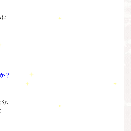
ちに
か？
た分、
て