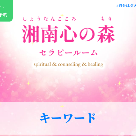
#自分はダメ
せ・
予約
キーワード