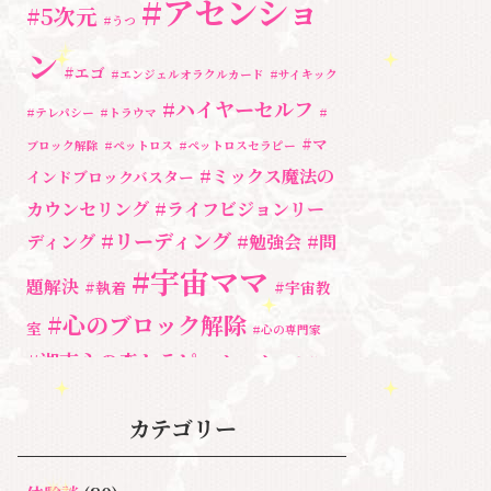
#アセンショ
#5次元
#うつ
ン
#エゴ
#エンジェルオラクルカード
#サイキック
#ハイヤーセルフ
#テレパシー
#トラウマ
#
#マ
ブロック解除
#ペットロス
#ペットロスセラピー
#ミックス魔法の
インドブロックバスター
カウンセリング
#ライフビジョンリー
#リーディング
ディング
#勉強会
#問
#宇宙ママ
題解決
#執着
#宇宙教
#心のブロック解除
室
#心の専門家
#湘南心の森セラピールーム
#自分と
向き合う
#親子のトラウマ
#超
#自分を責める
カテゴリー
奇跡
宇宙教室
人間関係
心のよりど
#３次元
魂
＃アセンシ
新着情報
ころ
＃お母さん