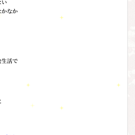
ない
なかなか
、
会生活で
に