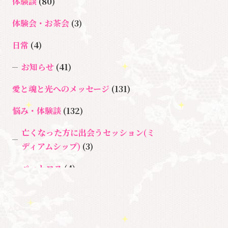
ョン
体験談
(80)
＃イヤーリーディング
＃エンジェルオ
＃ハイヤーセルフ
ラクルカード
体験会・お茶会
(3)
＃マインドブロックバスタ
日常
(4)
＃マインドブロックバ
ー
お知らせ
(41)
スター養成講座
＃マタニティーセラ
愛と魂と光へのメッセージ
(131)
＃宇宙ママももこ
＃心のブロック
ピー
＃目覚
悩み・体験談
(132)
める
亡くなった方に出会うセッション(ミ
ディアムシップ)
(3)
ペットロス
(4)
個人セッション
(65)
養成講座
(72)