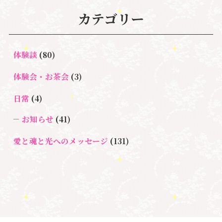
#自分と向き合う
#親子のトラウマ
#超宇宙教
カテゴリー
合のワーク
#自分軸
魂
＃
奇跡
新着情報
室
人間関係
心のよりどころ
＃お母さん
アセンション
＃イヤーリーディング
＃エンジェルオラク
体験談
(80)
＃マインドブロ
＃ハイヤーセルフ
ルカード
＃マインドブロックバ
ックバスター
体験会・お茶会
(3)
スター養成講座
日常
(4)
＃マタニティーセラピー
＃ライトワーカー
＃宇宙ママももこ
＃心のブロック
＃超宇宙教室
お知らせ
(41)
愛と魂と光へのメッセージ
(131)
悩み・体験談
(132)
亡くなった方に出会うセッション(ミディアムシッ
プ)
(3)
ペットロス
(4)