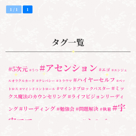
1 / 1
1
タグ一覧
#アセンション
#5次元
#エゴ
#うつ
#エンジェ
#ハイヤーセルフ
ルオラクルカード
#テレパシー
#トラウマ
#ペッ
#ミッ
#マインドブロックバスター
トロス
#マインドコントロール
クス魔法のカウンセリング
#ライフビジョンリーディ
#宇
#リーディング
ング
#勉強会
#問題解決
#執着
宙ママ
#心のブロッ
#宇宙教室
#心のブロック
ク解除
#湘南心の森セラピールーム
#新しい地球
#統