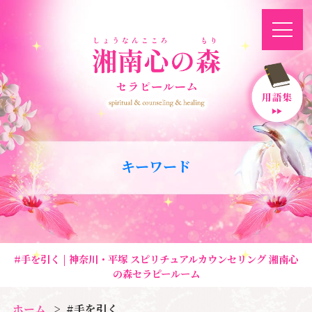
キーワード
#手を引く | 神奈川・平塚 スピリチュアルカウンセリング 湘南心
の森セラピールーム
ホーム
#手を引く