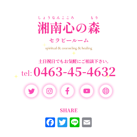
個人セッション
(65)
養成講座
(72)
勉強会・セミナー
(55)
セミナー情報
(17)
土日祝日でもお気軽にご相談下さい。
0463-45-4632
SHARE
F
T
Li
E
a
w
n
m