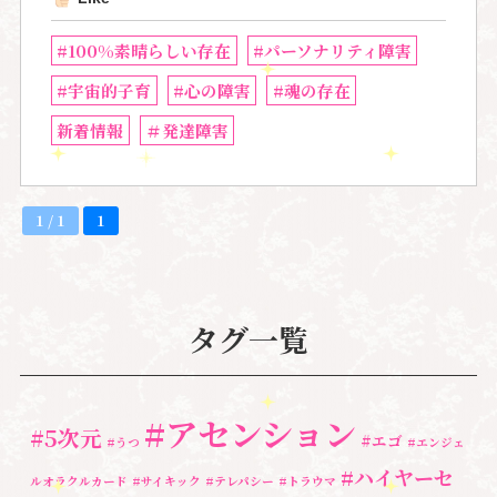
#100%素晴らしい存在
#パーソナリティ障害
#宇宙的子育
#心の障害
#魂の存在
新着情報
＃発達障害
1 / 1
1
タグ一覧
#アセンション
#5次元
#エゴ
#うつ
#エンジェ
#ハイヤーセ
ルオラクルカード
#サイキック
#テレパシー
#トラウマ