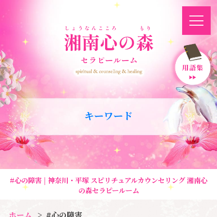
キーワード
#心の障害 | 神奈川・平塚 スピリチュアルカウンセリング 湘南心
の森セラピールーム
ホーム
#心の障害