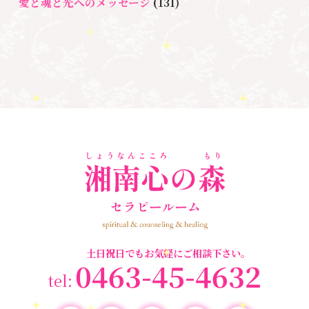
愛と魂と光へのメッセージ
(131)
悩み・体験談
(132)
亡くなった方に出会うセッション(ミディアムシッ
プ)
(3)
ペットロス
(4)
個人セッション
(65)
養成講座
(72)
勉強会・セミナー
(54)
セミナー情報
(17)
土日祝日でもお気軽にご相談下さい。
0463-45-4632