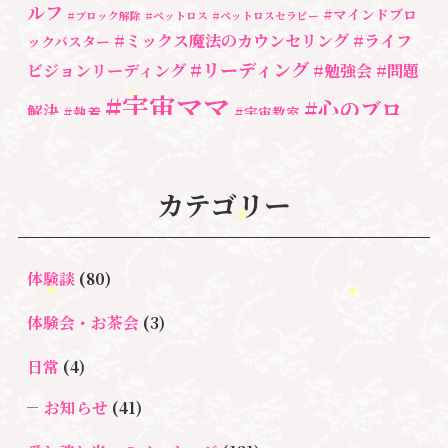
ルフ
#マインドブロ
#ブロック解除
#ペットロス
#ペットロスセラピー
#ミックス魔法のカウンセリング
#ライフ
ックバスター
#リーディング
ビジョンリーディング
#勉強会
#問題
#宇宙ママ
#心のブロ
解決
#執着
#宇宙教室
ック解除
#湘南心の森セラピールーム
#心の専門家
#自分と向き合う
#親子のトラウマ
#超宇宙教室
#自分を責める
#
カテゴリー
魂
奇跡
新着情報
人間関係
心のよりどころ
３次元
＃お母さん
＃アセンション
＃イヤーリーディング
＃エンジェルオラ
＃マインドブ
＃ハイヤーセルフ
クルカード
体験談
(80)
＃マインドブロック
ロックバスター
体験会・お茶会
(3)
バスター養成講座
＃宇宙マ
＃マタニティーセラピー
日常
(4)
マももこ
＃心のブロック
＃目覚める
お知らせ
(41)