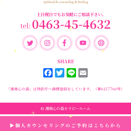
セミナー情報
(17)
土日祝日でもお気軽にご相談下さい。
0463-45-4632
SHARE
F
T
Li
E
a
w
n
m
c
it
e
ai
「湘南心の森」は特許庁へ商標登録をしています。（第6127766号）
e
te
l
b
r
© 湘南心の森セラピールーム
o
▶個人カウンセリングのご予約はこちらから
o