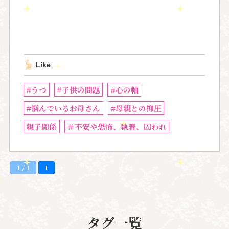
Like
#うつ
#子供の問題
#心の軸
#悩んでいるお母さん
#母親との抑圧
親子関係
＃不安や恐怖、執着、囚われ
1 / 1
1
タグ一覧