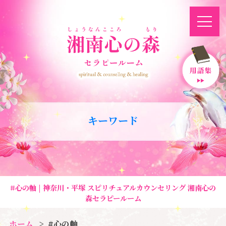
キーワード
#心の軸 | 神奈川・平塚 スピリチュアルカウンセリング 湘南心の
森セラピールーム
ホーム
#心の軸