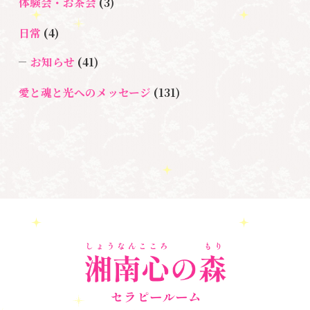
＃マインドブロックバ
ックバスター
体験会・お茶会
(3)
スター養成講座
日常
(4)
＃マタニティーセラピー
＃ライトワーカー
＃宇宙ママももこ
＃心のブロック
＃超宇宙教室
お知らせ
(41)
愛と魂と光へのメッセージ
(131)
悩み・体験談
(132)
亡くなった方に出会うセッション(ミディアムシッ
プ)
(3)
ペットロス
(4)
個人セッション
(65)
養成講座
(72)
勉強会・セミナー
(55)