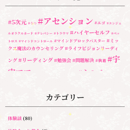
#アセンション
#5次元
#エゴ
#うつ
#エンジェ
#ハイヤーセルフ
ルオラクルカード
#テレパシー
#トラウマ
#ペッ
#ミッ
#マインドブロックバスター
トロス
#マインドコントロール
クス魔法のカウンセリング
#ライフビジョンリーディ
#宇
#リーディング
ング
#勉強会
#問題解決
#執着
宙ママ
#心のブロッ
#宇宙教室
#心のブロック
ク解除
#湘南心の森セラピールーム
#新しい地球
#統
#自分と向き合う
#親子のトラウマ
#超宇宙教
カテゴリー
合のワーク
#自分軸
魂
＃
奇跡
新着情報
室
人間関係
心のよりどころ
＃お母さん
アセンション
＃イヤーリーディング
＃エンジェルオラク
体験談
(80)
＃マインドブロ
＃ハイヤーセルフ
ルカード