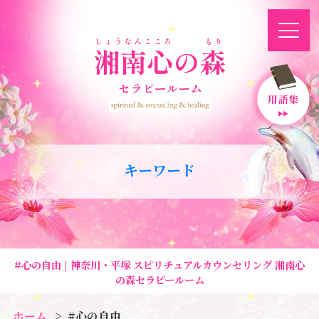
キーワード
#心の自由 | 神奈川・平塚 スピリチュアルカウンセリング 湘南心
の森セラピールーム
ホーム
#心の自由