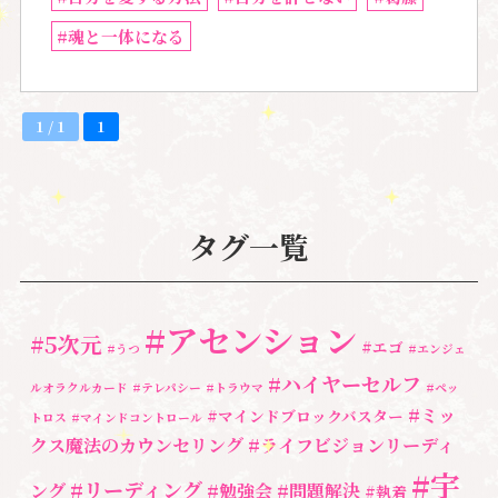
#魂と一体になる
1 / 1
1
タグ一覧
#アセンション
#5次元
#エゴ
#うつ
#エンジェ
#ハイヤーセルフ
ルオラクルカード
#テレパシー
#トラウマ
#ペッ
#ミッ
#マインドブロックバスター
トロス
#マインドコントロール
クス魔法のカウンセリング
#ライフビジョンリーディ
#宇
#リーディング
ング
#勉強会
#問題解決
#執着