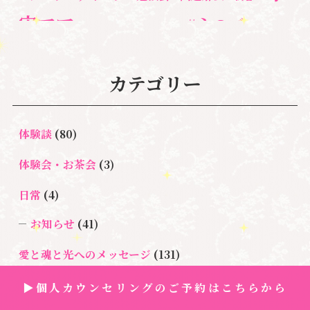
宙ママ
#心のブロッ
#宇宙教室
#心のブロック
ク解除
#湘南心の森セラピールーム
#新しい地球
#統
#自分と向き合う
#親子のトラウマ
#超宇宙教
カテゴリー
合のワーク
#自分軸
魂
＃
奇跡
新着情報
室
人間関係
心のよりどころ
＃お母さん
アセンション
＃イヤーリーディング
＃エンジェルオラク
体験談
(80)
＃マインドブロ
＃ハイヤーセルフ
ルカード
＃マインドブロックバ
ックバスター
体験会・お茶会
(3)
スター養成講座
日常
(4)
＃マタニティーセラピー
＃ライトワーカー
＃宇宙ママももこ
＃心のブロック
＃超宇宙教室
お知らせ
(41)
愛と魂と光へのメッセージ
(131)
悩み・体験談
(132)
▶個人カウンセリングのご予約はこちらから