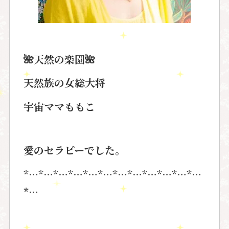
🌺
天然の楽園
🌺
天然族の女総大将
宇宙ママももこ
愛のセラピーでした。
*…*…*…*…*…*…*…*…*…*…*…*…
*…