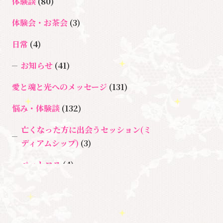
体験談
(80)
＃イヤーリーディング
＃エンジェルオラクル
体験会・お茶会
(3)
＃マ
＃ハイヤーセルフ
カード
＃
日常
(4)
インドブロックバスター
マインドブロックバスタ
お知らせ
(41)
ー養成講座
愛と魂と光へのメッセージ
(131)
＃マタニティーセラピー
＃ラ
＃宇宙ママももこ
＃心のブロッ
悩み・体験談
(132)
イトワーカー
ク
＃超宇宙教室
亡くなった方に出会うセッション(ミ
ディアムシップ)
(3)
ペットロス
(4)
個人セッション
(65)
養成講座
(72)