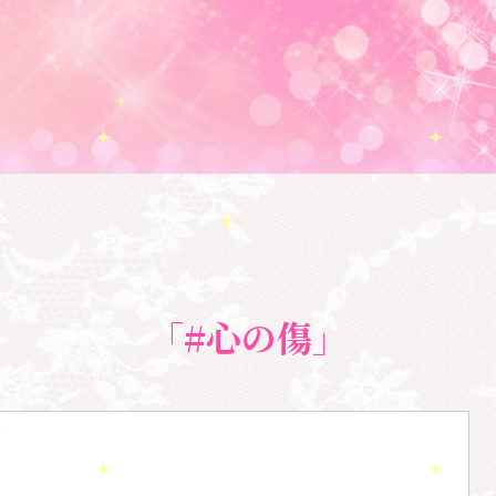
「#心の傷」