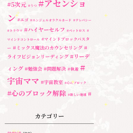
#アセンショ
#5次元
#うつ
ン
#エゴ
#エンジェルオラクルカード
#テレパシー
#ハイヤーセルフ
#トラウマ
#ペットロス
#
#マインドブロックバスタ
マインドコントロール
#ミックス魔法のカウンセリング
#
ー
#リーデ
ライフビジョンリーディング
#
ィング
#勉強会
#問題解決
#執着
宇宙ママ
#宇宙教室
#心のブロック
#心のブロック解除
#
#新しい地球
湘南心の森セラピールーム
#統合のワー
#自分と向き合う
#親子のトラウマ
ク
#自分軸
カテゴリー
奇跡
#超宇宙教室
人間関係
心のよりどころ
魂
＃アセンション
新着情報
＃お母さん