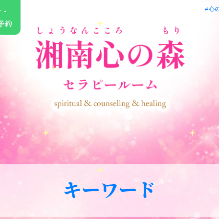
#心
せ・
予約
キーワード