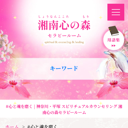
キーワード
#心と魂を磨く | 神奈川・平塚 スピリチュアルカウンセリング 湘
南心の森セラピールーム
ホーム
#心と魂を磨く