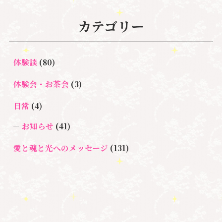
ク解除
#湘南心の森セラピールーム
#新しい地球
#統
#自分と向き合う
#親子のトラウマ
#超宇宙教
カテゴリー
合のワーク
#自分軸
魂
＃
奇跡
新着情報
室
人間関係
心のよりどころ
＃お母さん
アセンション
＃イヤーリーディング
＃エンジェルオラク
体験談
(80)
＃マインドブロ
＃ハイヤーセルフ
ルカード
＃マインドブロックバ
ックバスター
体験会・お茶会
(3)
スター養成講座
日常
(4)
＃マタニティーセラピー
＃ライトワーカー
＃宇宙ママももこ
＃心のブロック
＃超宇宙教室
お知らせ
(41)
愛と魂と光へのメッセージ
(131)
悩み・体験談
(132)
亡くなった方に出会うセッション(ミディアムシッ
プ)
(3)