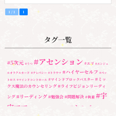
1 / 1
1
タグ一覧
#アセンション
#5次元
#エゴ
#うつ
#エンジェ
#ハイヤーセルフ
ルオラクルカード
#テレパシー
#トラウマ
#ペッ
#ミッ
#マインドブロックバスター
トロス
#マインドコントロール
クス魔法のカウンセリング
#ライフビジョンリーディ
#宇
#リーディング
ング
#勉強会
#問題解決
#執着
宙ママ
#心のブロッ
#宇宙教室
#心のブロック