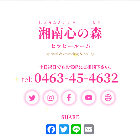
ペットロス
(4)
個人セッション
(65)
養成講座
(72)
勉強会・セミナー
(55)
セミナー情報
(17)
土日祝日でもお気軽にご相談下さい。
0463-45-4632
SHARE
F
T
Li
E
a
w
n
m