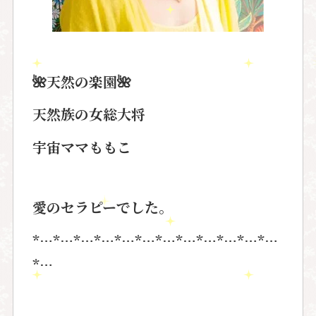
🌺
天然の楽園
🌺
天然族の女総大将
宇宙ママももこ
愛のセラピーでした。
*…*…*…*…*…*…*…*…*…*…*…*…
*…