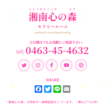
個人セッション
(65)
養成講座
(72)
勉強会・セミナー
(55)
セミナー情報
(17)
土日祝日でもお気軽にご相談下さい。
0463-45-4632
SHARE
F
T
Li
E
a
w
n
m
c
it
e
ai
「湘南心の森」は特許庁へ商標登録をしています。（第6127766号）