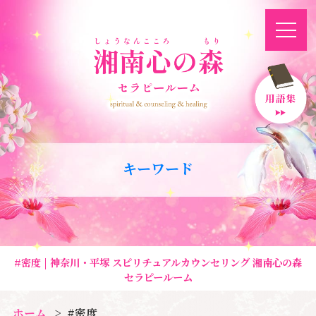
キーワード
#密度 | 神奈川・平塚 スピリチュアルカウンセリング 湘南心の森
セラピールーム
ホーム
#密度