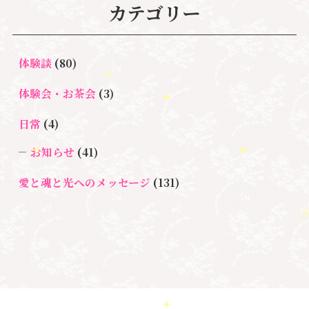
#自分と向き合う
#親子のトラウマ
#超宇宙教
カテゴリー
合のワーク
#自分軸
魂
＃
奇跡
新着情報
室
人間関係
心のよりどころ
＃お母さん
アセンション
＃イヤーリーディング
＃エンジェルオラク
体験談
(80)
＃マインドブロ
＃ハイヤーセルフ
ルカード
＃マインドブロックバ
ックバスター
体験会・お茶会
(3)
スター養成講座
日常
(4)
＃マタニティーセラピー
＃ライトワーカー
＃宇宙ママももこ
＃心のブロック
＃超宇宙教室
お知らせ
(41)
愛と魂と光へのメッセージ
(131)
悩み・体験談
(132)
亡くなった方に出会うセッション(ミディアムシッ
プ)
(3)
ペットロス
(4)