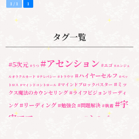
1 / 1
1
タグ一覧
#アセンション
#5次元
#エゴ
#うつ
#エンジェ
#ハイヤーセルフ
ルオラクルカード
#テレパシー
#トラウマ
#ペッ
#ミッ
#マインドブロックバスター
トロス
#マインドコントロール
クス魔法のカウンセリング
#ライフビジョンリーディ
#宇
#リーディング
ング
#勉強会
#問題解決
#執着
宙ママ
#心のブロッ
#宇宙教室
#心のブロック
ク解除
#湘南心の森セラピールーム
#新しい地球
#統