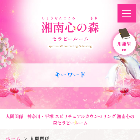
キーワード
人間関係 | 神奈川・平塚 スピリチュアルカウンセリング 湘南心の
森セラピールーム
ホーム
人間関係