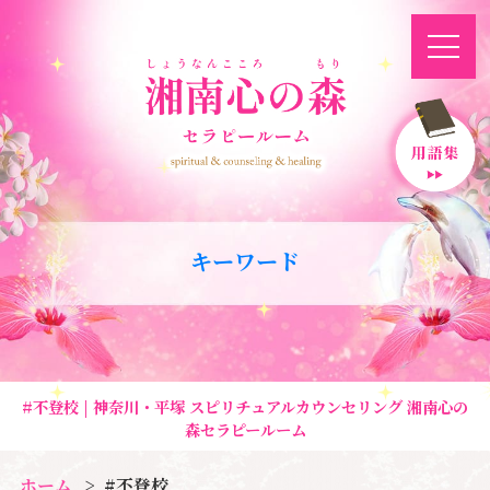
キーワード
#不登校 | 神奈川・平塚 スピリチュアルカウンセリング 湘南心の
森セラピールーム
ホーム
#不登校