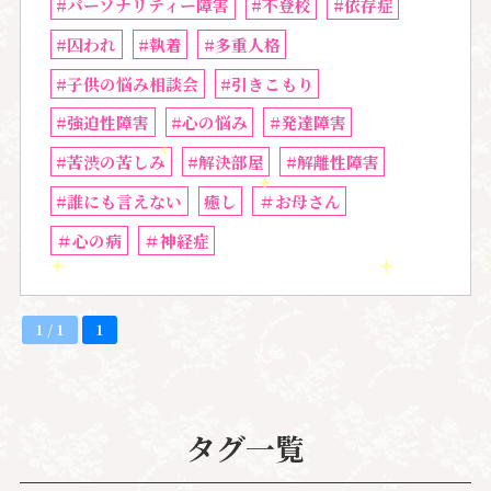
#パーソナリティー障害
#不登校
#依存症
#囚われ
#執着
#多重人格
#子供の悩み相談会
#引きこもり
#強迫性障害
#心の悩み
#発達障害
#苦渋の苦しみ
#解決部屋
#解離性障害
#誰にも言えない
癒し
＃お母さん
＃心の病
＃神経症
1 / 1
1
タグ一覧