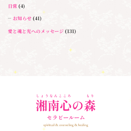
スター養成講座
日常
(4)
＃マタニティーセラピー
＃ライトワーカー
＃宇宙ママももこ
＃心のブロック
＃超宇宙教室
お知らせ
(41)
愛と魂と光へのメッセージ
(131)
悩み・体験談
(132)
亡くなった方に出会うセッション(ミディアムシッ
プ)
(3)
ペットロス
(4)
個人セッション
(65)
養成講座
(72)
勉強会・セミナー
(55)
セミナー情報
(17)