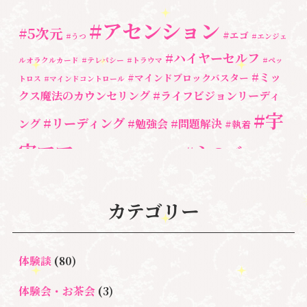
#アセンション
#5次元
#エゴ
#うつ
#エンジェ
#ハイヤーセルフ
ルオラクルカード
#テレパシー
#トラウマ
#ペッ
#ミッ
#マインドブロックバスター
トロス
#マインドコントロール
クス魔法のカウンセリング
#ライフビジョンリーディ
#宇
#リーディング
ング
#勉強会
#問題解決
#執着
宙ママ
#心のブロッ
#宇宙教室
#心のブロック
ク解除
#湘南心の森セラピールーム
#新しい地球
#統
#自分と向き合う
#親子のトラウマ
#超宇宙教
カテゴリー
合のワーク
#自分軸
魂
＃
奇跡
新着情報
室
人間関係
心のよりどころ
＃お母さん
アセンション
＃イヤーリーディング
＃エンジェルオラク
体験談
(80)
＃マインドブロ
＃ハイヤーセルフ
ルカード
＃マインドブロックバ
ックバスター
体験会・お茶会
(3)