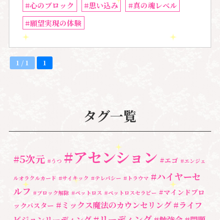
#心のブロック
#思い込み
#真の魂レベル
#願望実現の体験
1 / 1
1
タグ一覧
#アセンション
#5次元
#エゴ
#うつ
#エンジェ
#ハイヤーセ
ルオラクルカード
#サイキック
#テレパシー
#トラウマ
ルフ
#マインドブロ
#ブロック解除
#ペットロス
#ペットロスセラピー
#ミックス魔法のカウンセリング
#ライフ
ックバスター
#リーディング
ビジョンリーディング
#勉強会
#問題