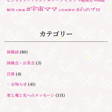
#宇宙ママ
#心のブロ
解決
#執着
#宇宙教室
ック解除
#湘南心の森セラピールーム
#心の専門家
#自分と向き合う
#親子のトラウマ
#超宇宙教室
#自分を責める
#
カテゴリー
魂
奇跡
新着情報
人間関係
心のよりどころ
３次元
＃お母さん
＃アセンション
＃イヤーリーディング
＃エンジェルオラ
＃マインドブ
＃ハイヤーセルフ
クルカード
体験談
(80)
＃マインドブロック
ロックバスター
体験会・お茶会
(3)
バスター養成講座
＃宇宙マ
＃マタニティーセラピー
日常
(4)
マももこ
＃心のブロック
＃目覚める
お知らせ
(41)
愛と魂と光へのメッセージ
(131)
悩み・体験談
(132)