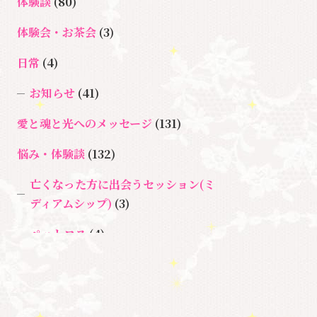
体験談
(80)
＃イヤーリーディング
＃エンジェルオラクル
体験会・お茶会
(3)
＃マ
＃ハイヤーセルフ
カード
＃
日常
(4)
インドブロックバスター
マインドブロックバスタ
お知らせ
(41)
ー養成講座
愛と魂と光へのメッセージ
(131)
＃マタニティーセラピー
＃ラ
＃宇宙ママももこ
＃心のブロッ
悩み・体験談
(132)
イトワーカー
ク
＃超宇宙教室
亡くなった方に出会うセッション(ミ
ディアムシップ)
(3)
ペットロス
(4)
個人セッション
(65)
養成講座
(72)