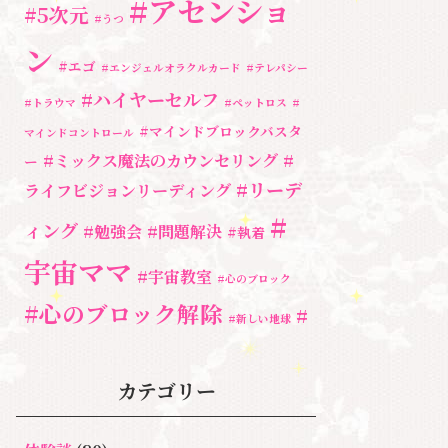
#アセンショ
#5次元
#うつ
ン
#エゴ
#エンジェルオラクルカード
#テレパシー
#ハイヤーセルフ
#トラウマ
#ペットロス
#
#マインドブロックバスタ
マインドコントロール
#ミックス魔法のカウンセリング
#
ー
#リーデ
ライフビジョンリーディング
#
ィング
#勉強会
#問題解決
#執着
宇宙ママ
#宇宙教室
#心のブロック
#心のブロック解除
#
#新しい地球
湘南心の森セラピールーム
#統合のワー
#自分と向き合う
#親子のトラウマ
ク
#自分軸
カテゴリー
奇跡
#超宇宙教室
人間関係
心のよりどころ
魂
＃アセンション
新着情報
＃お母さん