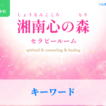
#お
せ・
予約
キーワード