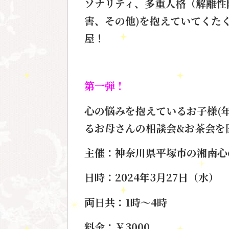
ソナリティ、多重人格（解離性
害、その他)を抱えていてくた
屋！
第一弾！
心の悩みを抱えているお子様
(
るお母さんの
相談会&お茶会を
主催：神奈川県平塚市の湘南心
日時：
2024年3月27日（水）
両日共：1時〜4時
料金：￥3000