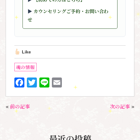
▶︎
カウンセリングご予約・お問い合わ
せ
Like
魂の情報
F
T
Li
E
a
w
n
m
c
it
e
ai
«
前の記事
次の記事
»
e
te
l
b
r
o
最近の投稿