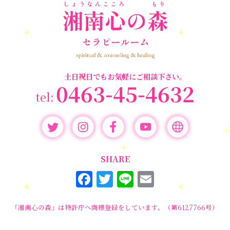
＃マインドブロックバ
ックバスター
スター養成講座
＃マタニティーセラピー
＃ライトワーカー
＃宇宙ママももこ
＃心のブロック
＃超宇宙教室
土日祝日でもお気軽にご相談下さい。
0463-45-4632
SHARE
F
T
Li
E
a
w
n
m
c
it
e
ai
「湘南心の森」は特許庁へ商標登録をしています。（第6127766号）
e
te
l