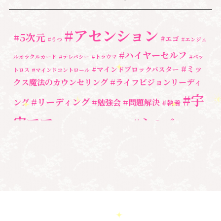
ペットロス
(4)
#アセンション
#5次元
#エゴ
個人セッション
(65)
#うつ
#エンジェ
#ハイヤーセルフ
ルオラクルカード
#テレパシー
#トラウマ
#ペッ
養成講座
(72)
#ミッ
#マインドブロックバスター
トロス
#マインドコントロール
勉強会・セミナー
(55)
クス魔法のカウンセリング
#ライフビジョンリーディ
#宇
#リーディング
ング
#勉強会
#問題解決
セミナー情報
(17)
#執着
宙ママ
#心のブロッ
#宇宙教室
#心のブロック
ク解除
#湘南心の森セラピールーム
#新しい地球
#統
#自分と向き合う
#親子のトラウマ
#超宇宙教
合のワーク
#自分軸
魂
＃
奇跡
新着情報
室
人間関係
心のよりどころ
＃お母さん
アセンション
＃イヤーリーディング
＃エンジェルオラク
＃マインドブロ
＃ハイヤーセルフ
ルカード