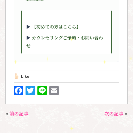
▶︎
【初めての方はこちら】
▶︎
カウンセリングご予約・お問い合わ
せ
Like
F
T
Li
E
a
w
n
m
c
it
e
ai
«
前の記事
次の記事
»
e
te
l
b
r