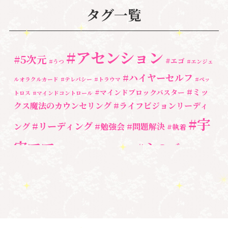
亡くなった方に出会うセッション(ミディアムシッ
タグ一覧
プ)
(3)
ペットロス
(4)
#アセンション
#5次元
#エゴ
個人セッション
(65)
#うつ
#エンジェ
#ハイヤーセルフ
ルオラクルカード
#テレパシー
#トラウマ
#ペッ
養成講座
(72)
#ミッ
#マインドブロックバスター
トロス
#マインドコントロール
勉強会・セミナー
(55)
クス魔法のカウンセリング
#ライフビジョンリーディ
#宇
#リーディング
ング
#勉強会
#問題解決
セミナー情報
(17)
#執着
宙ママ
#心のブロッ
#宇宙教室
#心のブロック
ク解除
#湘南心の森セラピールーム
#新しい地球
#統
#自分と向き合う
#親子のトラウマ
#超宇宙教
合のワーク
#自分軸
魂
＃
奇跡
新着情報
室
人間関係
心のよりどころ
＃お母さん
アセンション
＃イヤーリーディング
＃エンジェルオラク