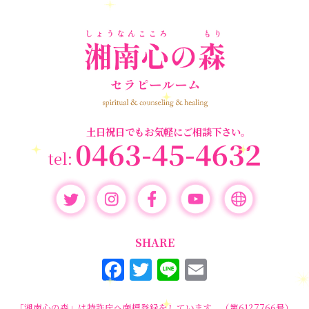
＃マインドブロ
＃ハイヤーセルフ
ルカード
＃マインドブロックバ
ックバスター
スター養成講座
＃マタニティーセラピー
＃ライトワーカー
＃宇宙ママももこ
＃心のブロック
＃超宇宙教室
土日祝日でもお気軽にご相談下さい。
0463-45-4632
SHARE
F
T
Li
E
a
w
n
m
「湘南心の森」は特許庁へ商標登録をしています。（第6127766号）