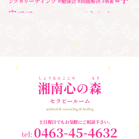
#リーディング
ング
#勉強会
#問題解決
セミナー情報
(17)
#執着
宙ママ
#心のブロッ
#宇宙教室
#心のブロック
ク解除
#湘南心の森セラピールーム
#新しい地球
#統
#自分と向き合う
#親子のトラウマ
#超宇宙教
合のワーク
#自分軸
魂
＃
奇跡
新着情報
室
人間関係
心のよりどころ
＃お母さん
アセンション
＃イヤーリーディング
＃エンジェルオラク
＃マインドブロ
＃ハイヤーセルフ
ルカード
＃マインドブロックバ
ックバスター
スター養成講座
＃マタニティーセラピー
＃ライトワーカー
＃宇宙ママももこ
＃心のブロック
＃超宇宙教室
土日祝日でもお気軽にご相談下さい。
0463-45-4632