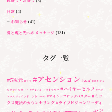
体験会・お茶会
(3)
日常
(4)
お知らせ
(41)
愛と魂と光へのメッセージ
(131)
悩み・体験談
(132)
亡くなった方に出会うセッション(ミディアムシッ
タグ一覧
プ)
(3)
ペットロス
(4)
#アセンション
#5次元
#エゴ
個人セッション
(65)
#うつ
#エンジェ
#ハイヤーセルフ
ルオラクルカード
#テレパシー
#トラウマ
#ペッ
養成講座
(72)
#ミッ
#マインドブロックバスター
トロス
#マインドコントロール
勉強会・セミナー
(55)
クス魔法のカウンセリング
#ライフビジョンリーディ
#宇