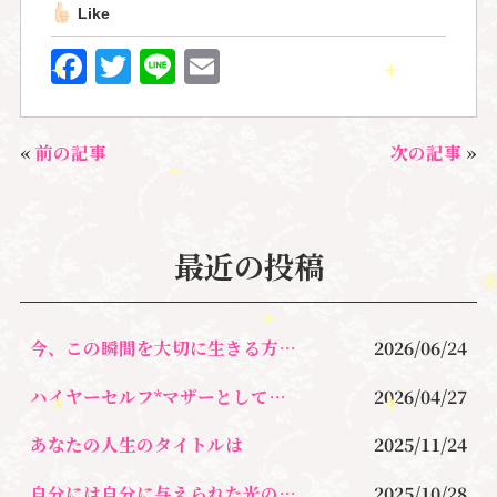
Like
F
T
Li
E
a
w
n
m
c
it
e
ai
«
前の記事
次の記事
»
e
te
l
b
r
o
最近の投稿
o
k
今、この瞬間を大切に生きる方法とは！
2026/06/24
ハイヤーセルフ*マザーとして生きるとは？
2026/04/27
あなたの人生のタイトルは
2025/11/24
自分には自分に与えられた光の道がある
2025/10/28