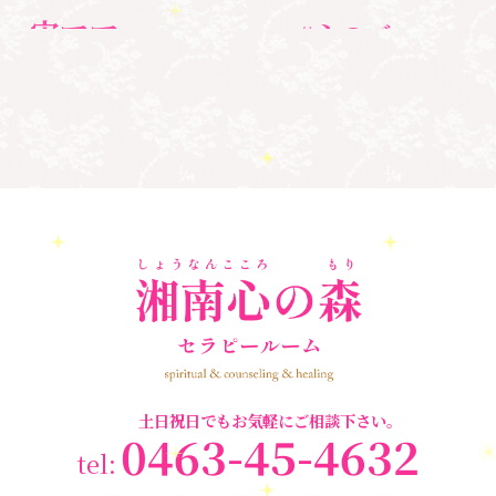
宙ママ
#心のブロッ
#宇宙教室
#心のブロック
ク解除
#湘南心の森セラピールーム
#新しい地球
#統
#自分と向き合う
#親子のトラウマ
#超宇宙教
合のワーク
#自分軸
魂
＃
奇跡
新着情報
室
人間関係
心のよりどころ
＃お母さん
アセンション
＃イヤーリーディング
＃エンジェルオラク
＃マインドブロ
＃ハイヤーセルフ
ルカード
＃マインドブロックバ
ックバスター
スター養成講座
＃マタニティーセラピー
＃ライトワーカー
＃宇宙ママももこ
＃心のブロック
＃超宇宙教室
土日祝日でもお気軽にご相談下さい。
0463-45-4632