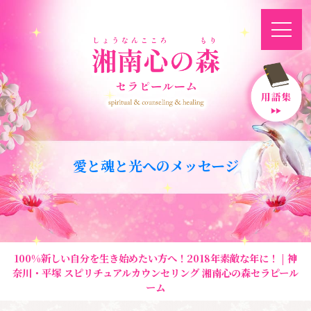
愛と魂と光へのメッセージ
100%新しい自分を生き始めたい方へ！2018年素敵な年に！ | 神
奈川・平塚 スピリチュアルカウンセリング 湘南心の森セラピール
ーム