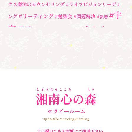
勉強会・セミナー
(55)
クス魔法のカウンセリング
#ライフビジョンリーディ
#宇
#リーディング
ング
#勉強会
#問題解決
セミナー情報
(17)
#執着
宙ママ
#心のブロッ
#宇宙教室
#心のブロック
ク解除
#湘南心の森セラピールーム
#新しい地球
#統
#自分と向き合う
#親子のトラウマ
#超宇宙教
合のワーク
#自分軸
魂
＃
奇跡
新着情報
室
人間関係
心のよりどころ
＃お母さん
アセンション
＃イヤーリーディング
＃エンジェルオラク
＃マインドブロ
＃ハイヤーセルフ
ルカード
＃マインドブロックバ
ックバスター
スター養成講座
＃マタニティーセラピー
＃ライトワーカー
＃宇宙ママももこ
＃心のブロック
＃超宇宙教室
土日祝日でもお気軽にご相談下さい。