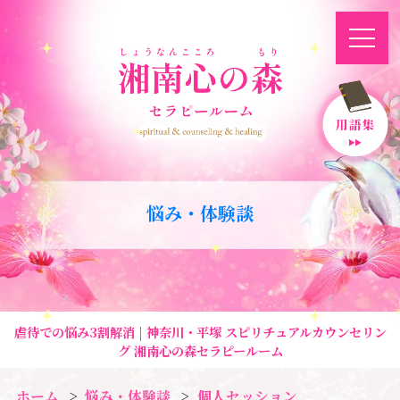
悩み・体験談
虐待での悩み3割解消 | 神奈川・平塚 スピリチュアルカウンセリン
グ 湘南心の森セラピールーム
ホーム
悩み・体験談
個人セッション