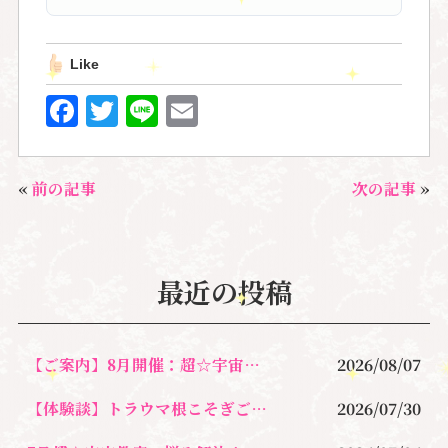
Like
F
T
Li
E
a
w
n
m
c
it
e
ai
«
前の記事
次の記事
»
e
te
l
b
r
o
最近の投稿
o
k
【ご案内】8月開催：超☆宇宙教室 〜宇宙の視点で、悩みを軽やかに解決する
2026/08/07
【体験談】トラウマ根こそぎごっそり除去＆オラクルカードリーディングセッション
2026/07/30