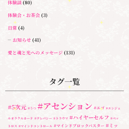
体験談
(80)
体験会・お茶会
(3)
日常
(4)
お知らせ
(41)
愛と魂と光へのメッセージ
(131)
悩み・体験談
(132)
亡くなった方に出会うセッション(ミディアムシッ
タグ一覧
プ)
(3)
ペットロス
(4)
#アセンション
#5次元
#エゴ
個人セッション
(65)
#うつ
#エンジェ
#ハイヤーセルフ
ルオラクルカード
#テレパシー
#トラウマ
#ペッ
養成講座
(72)
#ミッ
#マインドブロックバスター
トロス
#マインドコントロール