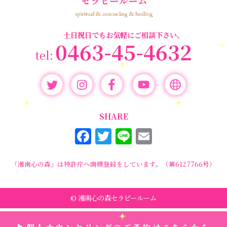
セミナー情報
(17)
土日祝日でもお気軽にご相談下さい。
0463-45-4632
SHARE
F
T
Li
E
a
w
n
m
c
it
e
ai
「湘南心の森」は特許庁へ商標登録をしています。（第6127766号）
e
te
l
b
r
© 湘南心の森セラピールーム
o