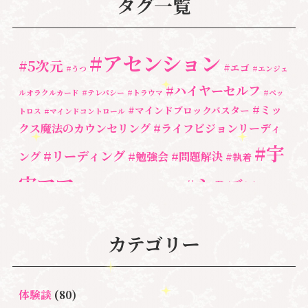
タグ一覧
#アセンション
#5次元
#エゴ
#うつ
#エンジェ
#ハイヤーセルフ
ルオラクルカード
#テレパシー
#トラウマ
#ペッ
#ミッ
#マインドブロックバスター
トロス
#マインドコントロール
クス魔法のカウンセリング
#ライフビジョンリーディ
#宇
#リーディング
ング
#勉強会
#問題解決
#執着
宙ママ
#心のブロッ
#宇宙教室
#心のブロック
ク解除
#湘南心の森セラピールーム
#新しい地球
#統
#自分と向き合う
#親子のトラウマ
#超宇宙教
カテゴリー
合のワーク
#自分軸
魂
＃
奇跡
新着情報
室
人間関係
心のよりどころ
＃お母さん
アセンション
＃イヤーリーディング
＃エンジェルオラク
体験談
(80)
＃マインドブロ
＃ハイヤーセルフ
ルカード