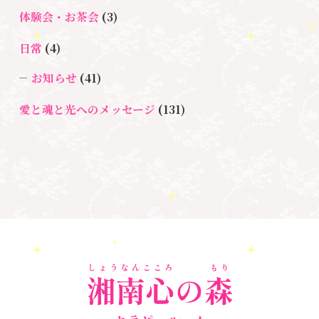
＃マインドブロックバ
ックバスター
体験会・お茶会
(3)
スター養成講座
日常
(4)
＃マタニティーセラピー
＃ライトワーカー
＃宇宙ママももこ
＃心のブロック
＃超宇宙教室
お知らせ
(41)
愛と魂と光へのメッセージ
(131)
悩み・体験談
(132)
亡くなった方に出会うセッション(ミディアムシッ
プ)
(3)
ペットロス
(4)
個人セッション
(65)
養成講座
(72)
勉強会・セミナー
(55)